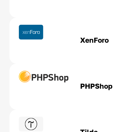
XenForo
PHPShop
Tilda