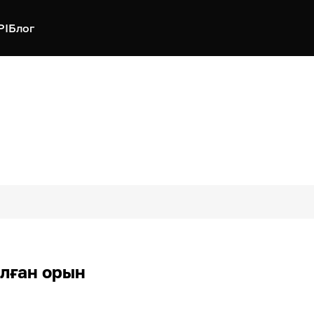
PI
Блог
алған орын