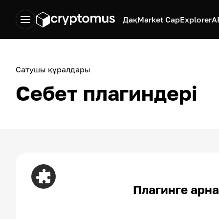
Дақ
Market Cap
Explorer
A
Сатушы құралдары
Себет плагиндері
Плагинге арн