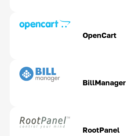
OpenCart
BillManager
RootPanel