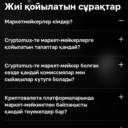
Жиі қойылатын сұрақтар
Маркетмейкерлер кімдер?
Cryptomus-те маркет-мейкерлерге
қойылатын талаптар қандай?
Cryptomus-те маркет-мейкер болған
кезде қандай комиссиялар мен
сыйақылар күтуге болады?
Криптовалюта платформаларында
маркет-мейкингпен байланысты
қандай тәуекелдер бар?