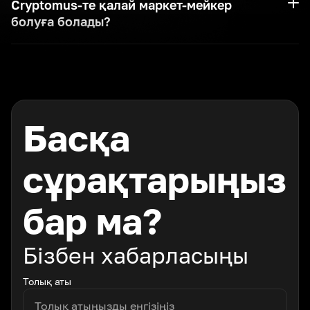
Cryptomus-те қалай маркет-мейкер
болуға болады?
Басқа
сұрақтарыңыз
бар ма?
Бізбен хабарласыңы
Толық аты