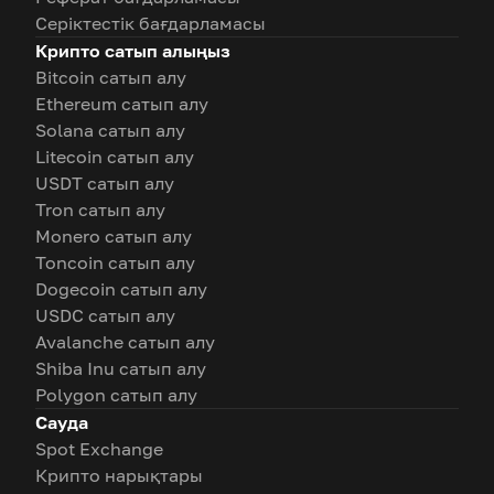
Серіктестік бағдарламасы
Крипто сатып алыңыз
Bitcoin сатып алу
Ethereum сатып алу
Solana сатып алу
Litecoin сатып алу
USDT сатып алу
Tron сатып алу
Monero сатып алу
Toncoin сатып алу
Dogecoin сатып алу
USDC сатып алу
Avalanche сатып алу
Shiba Inu сатып алу
Polygon сатып алу
Сауда
Spot Exchange
Крипто нарықтары