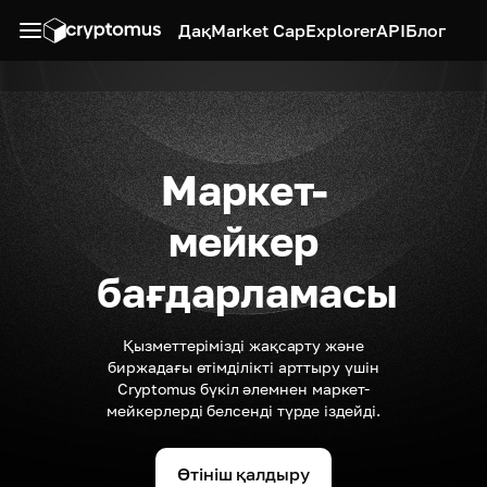
Дақ
Market Cap
Explorer
API
Блог
Маркет-
мейкер
бағдарламасы
Қызметтерімізді жақсарту және
биржадағы өтімділікті арттыру үшін
Cryptomus бүкіл әлемнен маркет-
мейкерлерді белсенді түрде іздейді.
Өтініш қалдыру