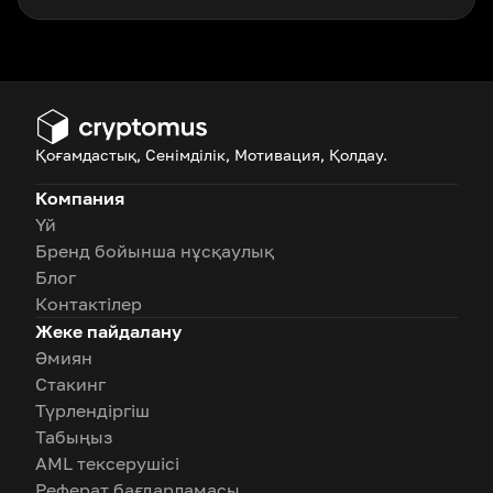
Қоғамдастық, Сенімділік, Мотивация, Қолдау.
Компания
Үй
Бренд бойынша нұсқаулық
Блог
Контактілер
Жеке пайдалану
Әмиян
Стакинг
Түрлендіргіш
Табыңыз
AML тексерушісі
Реферат бағдарламасы