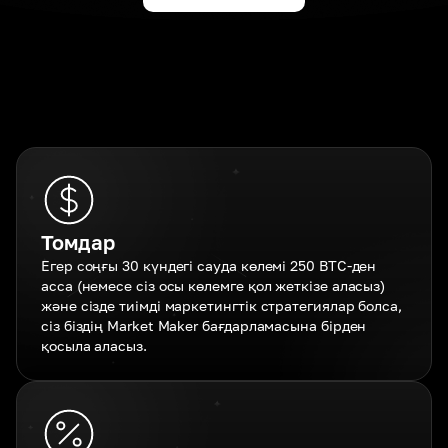
Томдар
Егер соңғы 30 күндегі сауда көлемі 250 BTC-ден
асса (немесе сіз осы көлемге қол жеткізе аласыз)
және сізде тиімді маркетингтік стратегиялар болса,
сіз біздің Market Maker бағдарламасына бірден
қосыла аласыз.