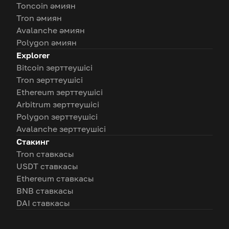
Toncoin әмиян
Tron әмиян
Avalanche әмиян
Polygon әмиян
Explorer
Bitcoin зерттеушісі
Tron зерттеушісі
Ethereum зерттеушісі
Arbitrum зерттеушісі
Polygon зерттеушісі
Avalanche зерттеушісі
Стакинг
Tron ставкасы
USDT ставкасы
Ethereum ставкасы
BNB ставкасы
DAI ставкасы