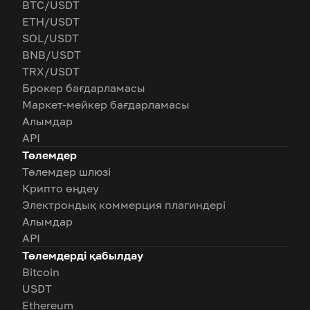
BTC/USDT
ETH/USDT
SOL/USDT
BNB/USDT
TRX/USDT
Брокер бағдарламасы
Маркет-мейкер бағдарламасы
Алымдар
API
Төлемдер
Төлемдер шлюзі
Крипто өңдеу
Электрондық коммерция плагиндері
Алымдар
API
Төлемдерді қабылдау
Bitcoin
USDT
Ethereum