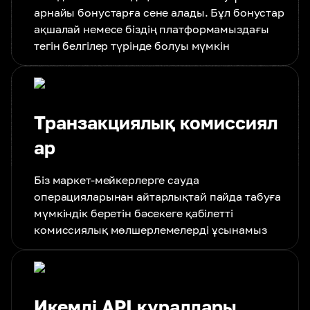
арнайы бонустарға сене алады. Бұл бонустар
ақшалай немесе біздің платформамыздағы
тегін белгілер түрінде болуы мүмкін
Транзакциялық комиссиял
ар
Біз маркет-мейкерлерге сауда
операцияларынан айтарлықтай пайда табуға
мүмкіндік беретін бәсекеге қабілетті
комиссиялық мөлшерлемелерді ұсынамыз
Икемді API құралдары