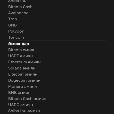
Shiba Inu
Bitcoin Cash
Avalanche
Tron
BNB
Polygon
Toncoin
Әмияндар
Bitcoin әмиян
USDT әмиян
Ethereum әмиян
Solana әмиян
Litecoin әмиян
Dogecoin әмиян
Monero әмиян
BNB әмиян
Bitcoin Cash әмиян
USDC әмиян
Shiba Inu әмиян