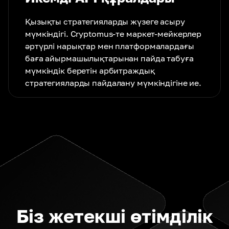
Қызықты стратегияларды жүзеге асыру
мүмкіндігі. Cryptomus-те маркет-мейкерлер
әртүрлі нарықтар мен платформалардағы
баға айырмашылықтарынан пайда табуға
мүмкіндік беретін арбитраждық
стратегияларды пайдалану мүмкіндігіне ие.
Біз жетекші өтімділік