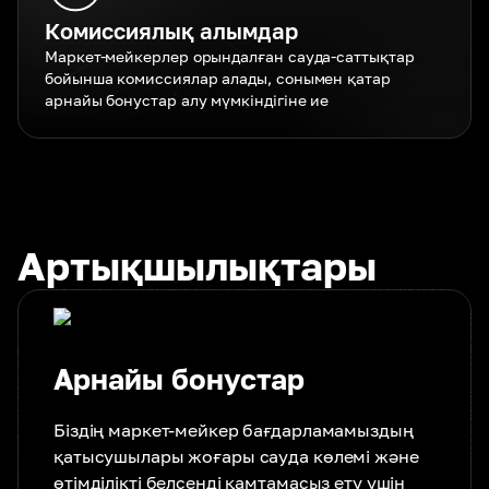
Комиссиялық алымдар
Маркет-мейкерлер орындалған сауда-саттықтар
бойынша комиссиялар алады, сонымен қатар
арнайы бонустар алу мүмкіндігіне ие
Артықшылықтары
Арнайы бонустар
Біздің маркет-мейкер бағдарламамыздың
қатысушылары жоғары сауда көлемі және
өтімділікті белсенді қамтамасыз ету үшін