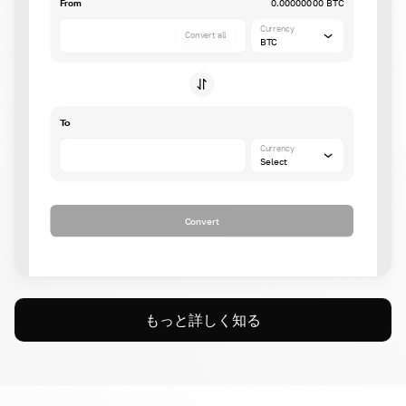
From
0.00000000 BTC
Currency
Convert all
BTC
To
Currency
Select
Convert
もっと詳しく知る