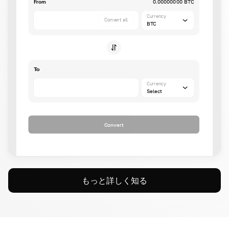
From
0.00000000 BTC
Currency
Convert all
BTC
To
Currency
Select
Convert
もっと詳しく知る