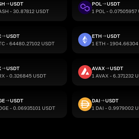
SH
USDT
POL
USDT
ASH - 30.87812 USDT
1 POL - 0.07505957
C
USDT
ETH
USDT
TC - 64480.27102 USDT
1 ETH - 1904.6630
X
USDT
AVAX
USDT
RX - 0.326845 USDT
1 AVAX - 6.371232 
GE
USDT
DAI
USDT
OGE - 0.06935101 USDT
1 DAI - 0.9979002 