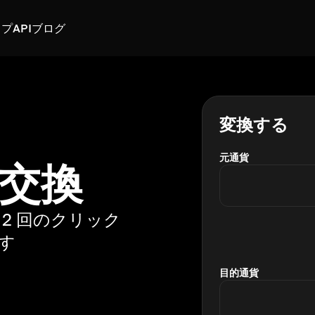
スプ
API
ブログ
変換する
元通貨
に交換
2 回のクリック
ます
目的通貨