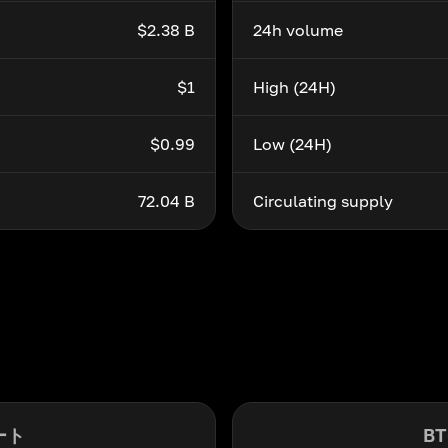
$2.38 B
24h volume
$1
High (24H)
$0.99
Low (24H)
72.04 B
Circulating supply
ート
B