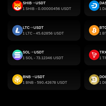
SHIB
USDT
DA
1 SHIB - 0.00000456 USDT
1 D
LTC
USDT
BT
1 LTC - 45.62856 USDT
1 B
SOL
USDT
TR
1 SOL - 73.12346 USDT
1 T
BNB
USDT
DO
1 BNB - 590.42678 USDT
1 D