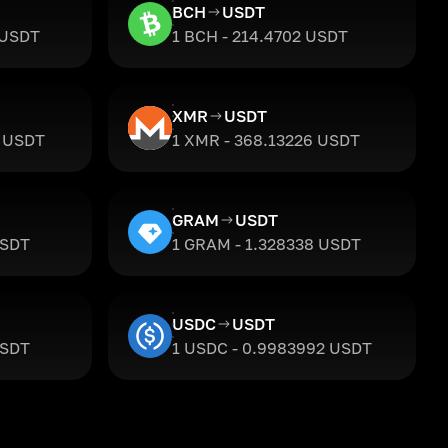
BCH
USDT
 USDT
1 BCH - 214.4702 USDT
XMR
USDT
4 USDT
1 XMR - 368.13226 USDT
GRAM
USDT
USDT
1 GRAM - 1.328338 USDT
USDC
USDT
USDT
1 USDC - 0.9983992 USDT