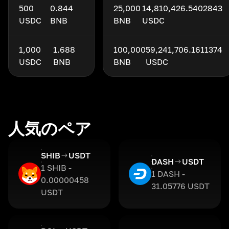
500
0.844
25,000
14,810,426.5402843
USDC
BNB
BNB
USDC
1,000
1.688
100,000
59,241,706.1611374
USDC
BNB
BNB
USDC
人気のペア
SHIB
USDT
DASH
USDT
1 SHIB -
1 DASH -
0.00000458
31.05776 USDT
USDT