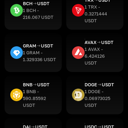
TRX
USDT
BCH
USDT
1 TRX -
1 BCH -
0.3271444
216.067 USDT
USDT
AVAX
USDT
GRAM
USDT
1 AVAX -
1 GRAM -
6.424126
1.329336 USDT
USDT
BNB
USDT
DOGE
USDT
1 BNB -
1 DOGE -
590.85592
0.06973025
USDT
USDT
DAI
USDT
USDC
USDT