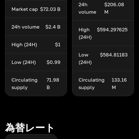
24h
$206.08
Market cap
$72.03 B
volume
M
24h volume
$2.4 B
High
$594.297625
(24H)
High (24H)
$1
Low
$584.81183
Low (24H)
$0.99
(24H)
Circulating
71.98
Circulating
133.16
supply
B
supply
M
為替レート