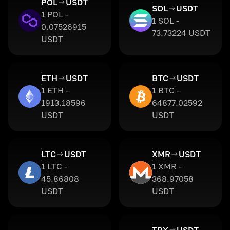
POL
USDT
SOL
USDT
1 POL -
1 SOL -
0.07526915
73.73224 USDT
USDT
ETH
USDT
BTC
USDT
1 ETH -
1 BTC -
1913.18596
64877.02592
USDT
USDT
LTC
USDT
XMR
USDT
1 LTC -
1 XMR -
45.86808
368.97058
USDT
USDT