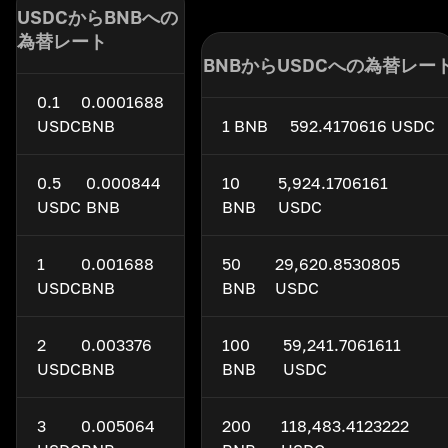
USDCからBNBへの
為替レート
BNBからUSDCへの為替レー
0.1
0.0001688
USDC
BNB
1 BNB
592.4170616 USDC
0.5
0.000844
10
5,924.1706161
USDC
BNB
BNB
USDC
1
0.001688
50
29,620.8530805
USDC
BNB
BNB
USDC
2
0.003376
100
59,241.7061611
USDC
BNB
BNB
USDC
3
0.005064
200
118,483.4123222