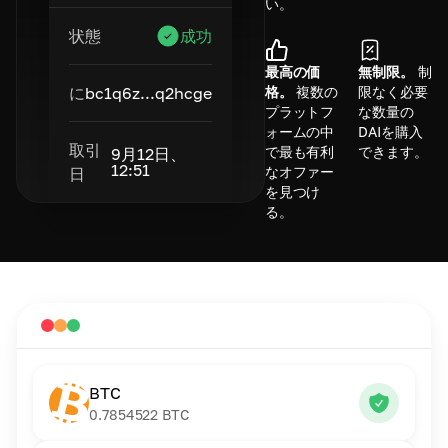
い。
状態
成功
最高の価
無制限。
制
に
bc1q6z...q2hcge
格。
複数の
限なく必要
プラットフ
な数量の
ォームの中
DAIを購入
取引
で最も有利
できます。
9月12日、
12:51
なオファー
日
を見つけ
る。
BTC
0.7854522
BTC