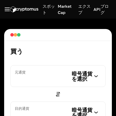
スポッ
Market
エクス
ブロ
API
ト
Cap
プ
グ
買う
元通貨
暗号通貨
を選択
目的通貨
暗号通貨
を選択