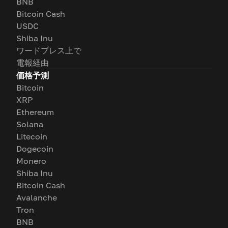
BNB
Bitcoin Cash
USDC
Shiba Inu
ワードプレス上で
電報経由
価格予測
Bitcoin
XRP
Ethereum
Solana
Litecoin
Dogecoin
Monero
Shiba Inu
Bitcoin Cash
Avalanche
Tron
BNB