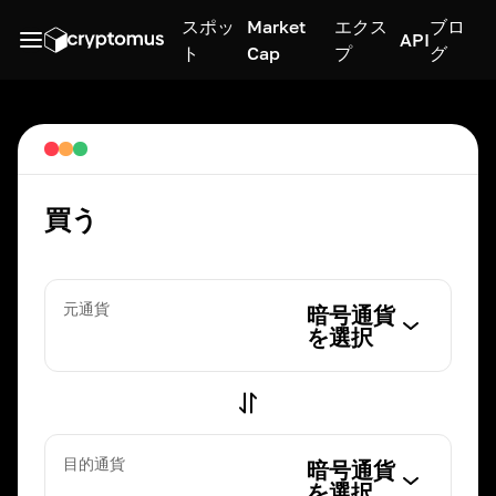
スポッ
Market
エクス
ブロ
API
ト
Cap
プ
グ
買う
元通貨
暗号通貨
を選択
目的通貨
暗号通貨
を選択