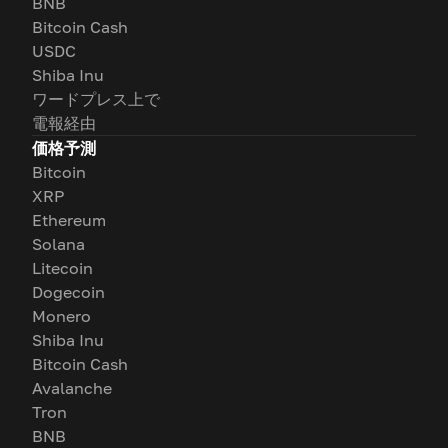
BNB
Bitcoin Cash
USDC
Shiba Inu
ワードプレス上で
電報経由
価格予測
Bitcoin
XRP
Ethereum
Solana
Litecoin
Dogecoin
Monero
Shiba Inu
Bitcoin Cash
Avalanche
Tron
BNB