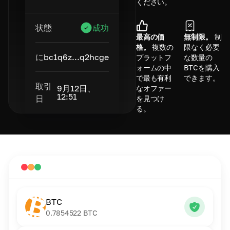
ください。
状態
成功
最高の価
無制限。
制
格。
複数の
限なく必要
に
bc1q6z...q2hcge
プラットフ
な数量の
ォームの中
BTCを購入
で最も有利
できます。
取引
9月12日、
なオファー
12:51
日
を見つけ
る。
BTC
0.7854522
BTC