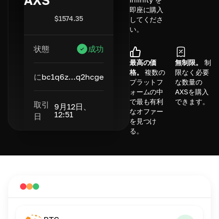
AXS
即座に購入
$
1574.35
してくださ
い。
状態
成功
最高の価
無制限。
制
格。
複数の
限なく必要
に
bc1q6z...q2hcge
プラットフ
な数量の
ォームの中
AXSを購入
で最も有利
できます。
取引
9月12日、
なオファー
12:51
日
を見つけ
る。