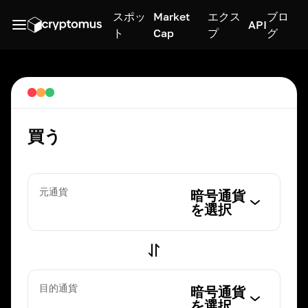
スポッ
Market
エクス
ブロ
API
ト
Cap
プ
グ
買う
元通貨
暗号通貨
を選択
目的通貨
暗号通貨
を選択