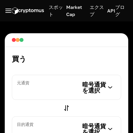
スポッ
Market
エクス
ブロ
API
ト
Cap
プ
グ
買う
元通貨
暗号通貨
を選択
目的通貨
暗号通貨
を選択