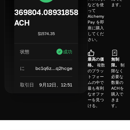
などを使
ます。
369804.08931858
って
Alchemy
ACH
Pay を即
座に購入
$
1574.35
してくだ
さい。
状態
成功
最高の価
無制
格。
複数
限。
制
に
bc1q6z...q2hcge
のプラッ
限なく
トフォー
必要な
ムの中で
数量の
取引日
9月12日、12:51
最も有利
ACHを
なオファ
購入で
ーを見つ
きま
ける。
す。