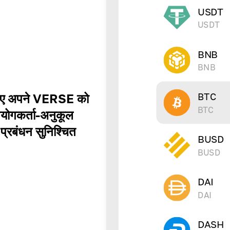
USDT
USDT
BNB
BNB
BTC
े लिए अपने VERSE को
BTC
उपयोगकर्ता-अनुकूल
प्रबंधन सुनिश्चित
BUSD
BUSD
DAI
DAI
DASH