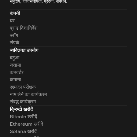
समुदाय, विश्वसनीयता, प्रेरणा, समर्थन.
कंपनी
घर
ब्रांड दिशानिर्देश
ब्लॉग
संपर्क
व्यक्तिगत उपयोग
बटुआ
जताया
कनवर्टर
कमाना
एएमएल परीक्षक
नाम लेने का कार्यक्रम
संबद्ध कार्यक्रम
क्रिप्टो खरीदें
Bitcoin खरीदें
Ethereum खरीदें
Solana खरीदें