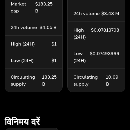
Market
$183.25
cap
B
24h volume
$3.48 M
24h volume
$4.05 B
High
$0.07813708
(24H)
High (24H)
$1
Low
$0.07493966
Low (24H)
$1
(24H)
Circulating
183.25
Circulating
10.69
supply
B
supply
B
विनिमय दरें