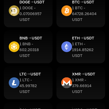
DOGE
USDT
BTC
USDT
1 DOGE -
1 BTC -
0.07006957
64728.26404
USDT
USDT
BNB
USDT
ETH
USDT
1 BNB -
1 ETH -
602.20318
1914.85262
USDT
USDT
LTC
USDT
XMR
USDT
1 LTC -
1 XMR -
45.99782
379.66914
USDT
USDT