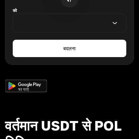
को
बदलना
वर्तमान USDT से POL