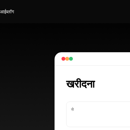
ीआई
ब्लॉग
खरीदना
से