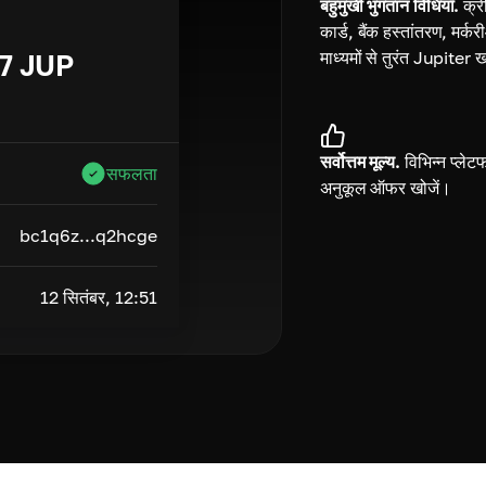
बहुमुखी भुगतान विधियाँ.
क्र
कार्ड, बैंक हस्तांतरण, मर्
माध्यमों से तुरंत Jupiter ख
7
JUP
सर्वोत्तम मूल्य.
विभिन्न प्लेटफा
सफलता
अनुकूल ऑफर खोजें।
bc1q6z...q2hcge
12 सितंबर, 12:51