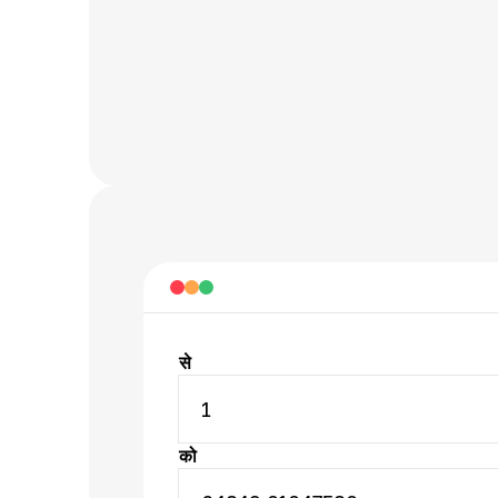
से
1
को