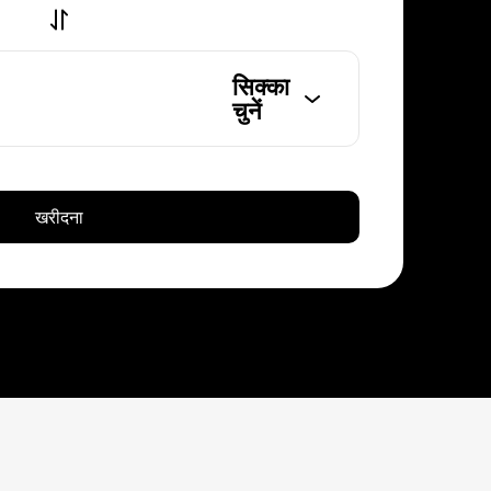
सिक्का
चुनें
खरीदना