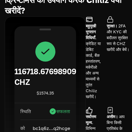
खरीदें?
बहुमुखी
सुरक्षा।
2FA
भुगतान
और KYC की
विधियाँ.
बदौलत सुरक्षित
क्रेडिट या
रूप से CHZ
डेबिट
खरीदें और बेचें।
कार्ड, बैंक
हस्तांतरण,
मर्करीओ
116718.67698909
और अन्य
माध्यमों से
CHZ
तुरंत
Chiliz
$
1574.35
खरीदें।
स्थिति
सफलता
सर्वोत्तम
असीम।
आप
मूल्य.
बिना किसी
को
bc1q6z...q2hcge
विभिन्न
प्रतिबंध के