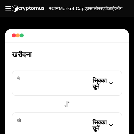
स्थान
Market Cap
एक्सप्लोरर
एपीआई
ब्लॉग
खरीदना
से
सिक्का
चुनें
को
सिक्का
चुनें