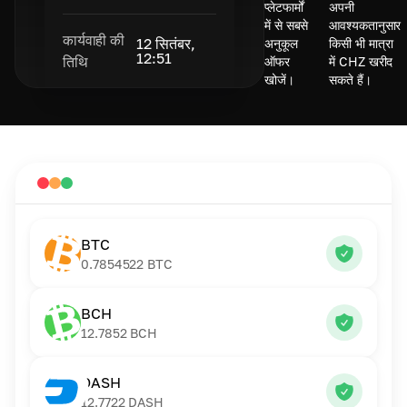
प्लेटफार्मों
अपनी
में से सबसे
आवश्यकतानुसार
कार्यवाही की
12 सितंबर,
अनुकूल
किसी भी मात्रा
12:51
तिथि
ऑफर
में CHZ खरीद
खोजें।
सकते हैं।
BTC
0.7854522
BTC
BCH
12.7852
BCH
DASH
12.7722
DASH