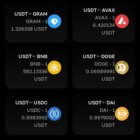
USDT
AVAX
USDT
GRAM
1 AVAX -
1 GRAM -
6.420134
1.328338 USDT
USDT
USDT
BNB
USDT
DOGE
1 BNB -
1 DOGE -
592.13336
0.06989991
USDT
USDT
USDT
USDC
USDT
DAI
1 USDC -
1 DAI -
0.9983992
0.9979002
USDT
USDT