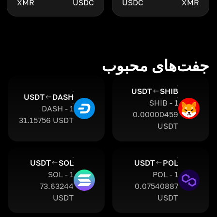
XMR
USDC
USDC
XMR
جفت‌های محبوب
USDT
SHIB
USDT
DASH
1 SHIB -
1 DASH -
0.00000459
31.15756 USDT
USDT
USDT
SOL
USDT
POL
1 SOL -
1 POL -
73.63244
0.07540887
USDT
USDT