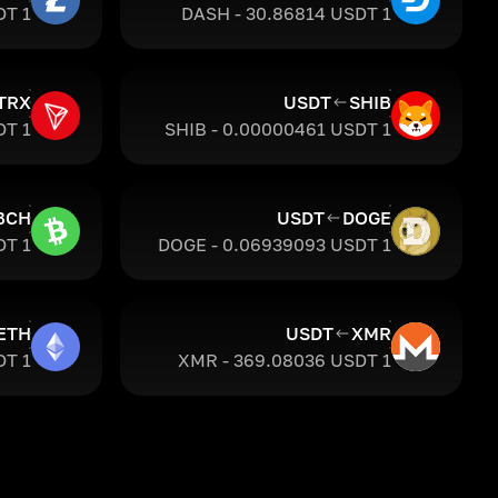
1 LTC - 45.6585 USDT
1 DASH - 30.86814 USDT
TRX
USDT
SHIB
1 TRX - 0.3261464 USDT
1 SHIB - 0.00000461 USDT
BCH
USDT
DOGE
1 BCH - 215.2686 USDT
1 DOGE - 0.06939093 USDT
ETH
USDT
XMR
1 ETH - 1910.46142 USDT
1 XMR - 369.08036 USDT