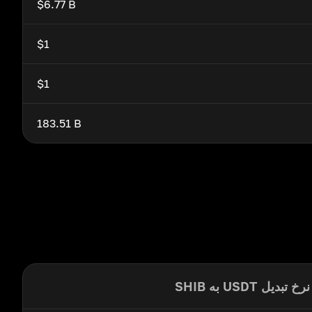
$6.77 B
$1
$1
183.51 B
نرخ تبدیل USDT به SHIB