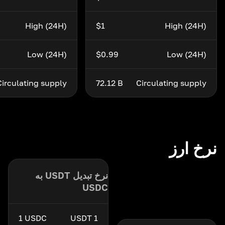
High (24H)
$1
High (24H)
Low (24H)
$0.99
Low (24H)
Circulating supply
72.12 B
Circulating supply
نرخ ارز
نرخ تبدیل USDT به
USDC
1 USDC
1 USDT