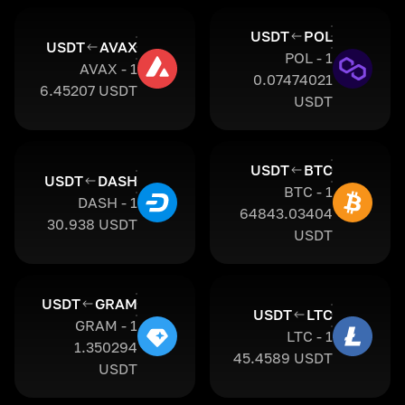
USDT
POL
USDT
AVAX
1 POL -
1 AVAX -
0.07474021
6.45207 USDT
USDT
USDT
BTC
USDT
DASH
1 BTC -
1 DASH -
64843.03404
30.938 USDT
USDT
USDT
GRAM
USDT
LTC
1 GRAM -
1 LTC -
1.350294
45.4589 USDT
USDT