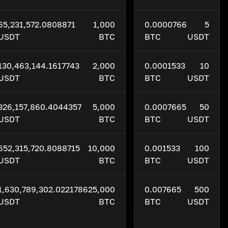
65,231,572.0808871
1,000
0.0000766
5
USDT
BTC
BTC
USDT
130,463,144.1617743
2,000
0.0001533
10
USDT
BTC
BTC
USDT
326,157,860.4044357
5,000
0.0007665
50
USDT
BTC
BTC
USDT
652,315,720.8088715
10,000
0.001533
100
USDT
BTC
BTC
USDT
1,630,789,302.0221786
25,000
0.007665
500
USDT
BTC
BTC
USDT