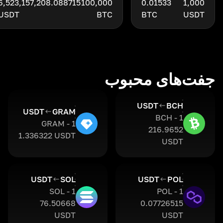
6,523,157,208.088715
100,000
0.01533
1,000
USDT
BTC
BTC
USDT
جفت‌های محبوب
USDT
BCH
USDT
GRAM
1 BCH -
1 GRAM -
216.9652
1.336322 USDT
USDT
USDT
SOL
USDT
POL
1 SOL -
1 POL -
76.50668
0.07726515
USDT
USDT