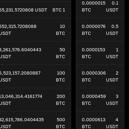
0.0000015
0.1
65,231.5720808 USDT
1 BTC
BTC
USDT
652,315.7208088
10
0.0000076
0.5
USDT
BTC
BTC
USDT
3,261,578.6040443
50
0.0000153
1
USDT
BTC
BTC
USDT
6,523,157.2080887
100
0.0000306
2
USDT
BTC
BTC
USDT
13,046,314.4161774
200
0.0000459
3
USDT
BTC
BTC
USDT
32,615,786.0404435
500
0.0000613
4
USDT
BTC
BTC
USDT