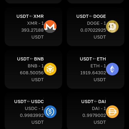
USDT
XMR
USDT
DOGE
1 XMR -
1 DOGE -
393.27188
0.07022925
USDT
USDT
USDT
BNB
USDT
ETH
1 BNB -
1 ETH -
608.50056
1919.64302
USDT
USDT
USDT
USDC
USDT
DAI
1 USDC -
1 DAI -
0.9983992
0.9979002
USDT
USDT