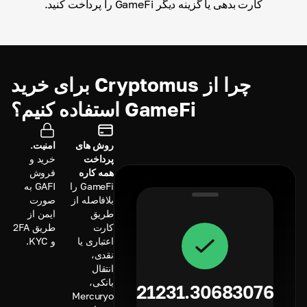
کارت بدهی یا گزینه دیگر GameFi را پرداخت کنید.
چرا از Cryptomus برای خرید
GameFi استفاده کنیم؟
روش های
امنیت.
پرداخت
خرید و
همه کاره
فروش
GameFi را
GAFI به
بلافاصله از
صورت
طریق
ایمن از
کارت
طریق 2FA
اعتباری یا
و KYC.
نقدی،
انتقال
بانکی،
21231.30683076
Mercuryo