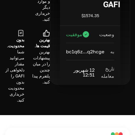
و موارد
GAFI
دیگر
خریداری
$
1574.35
کنید.
وضعیت
موفقیت
بهترین
بدون
قیمت ها.
محدودیت.
به
bc1q6z...q2hcge
بهترین
شما
پیشنهادات
می‌توانید
را در میان
مقدار
تاریخ
12 شهریور
چندین
دلخواهی از
12:51
معامله
پلتفرم پیدا
GAFI را
کنید.
بدون
محدودیت
خریداری
کنید.