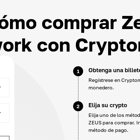
ómo comprar Z
ork con Crypt
Obtenga una billet
1
Regístrese en Cryptom
monedero.
Elija su crypto
2
Elija uno de los mét
ZEUS para comprar. In
método de pago.