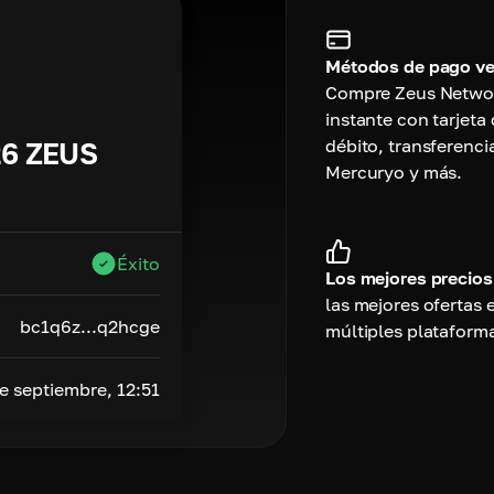
Métodos de pago ver
Compre Zeus Networ
instante con tarjeta 
débito, transferenci
26
ZEUS
Mercuryo y más.
Éxito
Los mejores precios
las mejores ofertas 
bc1q6z...q2hcge
múltiples plataform
e septiembre, 12:51