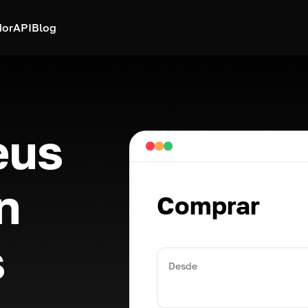
dor
API
Blog
eus
n
Comprar
s
Desde