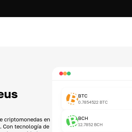
eus
BTC
0.7854522
BTC
BCH
de criptomonedas en
12.7852
BCH
a. Con tecnología de