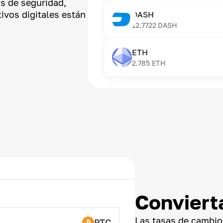
s de seguridad,
ivos digitales están
DASH
12.7722
DASH
ETH
2.785
ETH
Conviert
Las tasas de cambio
BTC