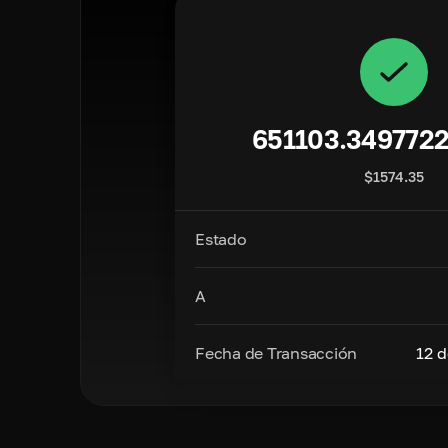
651103.349772
$
1574.35
Estado
A
Fecha de Transacción
12 d