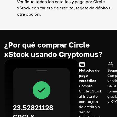
Verifique todos los detalles y paga por Circle
xStock con tarjeta de crédito, tarjeta de débito u
otra opción.
¿Por qué comprar Circle
xStock usando Cryptomus?
Métodos de
Segur
pago
Comp
versátiles.
vend
Compre
CRCL
Circle xStock
forma
al instante
graci
con tarjeta
y KYC
23.52821128
de crédito o
débito,