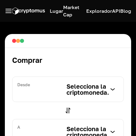
Market
Lugar
Explorador
API
Blog
Cap
Comprar
Desde
Selecciona la
criptomoneda.
A
Selecciona la
criptomoneda.