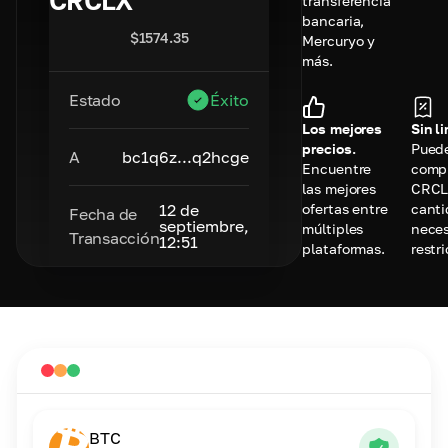
CRCLX
transferencia
bancaria,
$
1574.35
Mercuryo y
más.
Estado
Éxito
Los mejores
Sin l
precios.
Pued
A
bc1q6z...q2hcge
Encuentre
comp
las mejores
CRCL
ofertas entre
canti
12 de
Fecha de
septiembre,
múltiples
neces
Transacción
12:51
plataformas.
restr
BTC