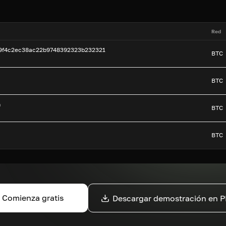
Red
99f4c2ec38ac22b9748392323b232321
BTC
BTC
n
BTC
BTC
Comienza gratis
Descargar demostración en 