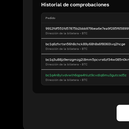
Historial de comprobaciones
Pedido
9912fdf551fd57875b2bbb979bea6e7ea9f285f6589
Dirección de la billetera
•
BTC
bc1q6zfxrtsn56h8chck89y68h8s6f8060lvq2hcge
Dirección de la billetera
•
BTC
bc1q3u88jz9enzgmzg2l8mm5pcvrs6zf34w085n0k
Dirección de la billetera
•
BTC
bc1q4n8ylvdvwlh6qps4hlut9cvdlq6mu3gutcsd5z
Dirección de la billetera
•
BTC