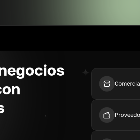
 negocios
con
Comercia
s
Proveedo