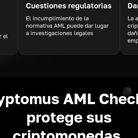
Cuestiones regulatorias
Da
El incumplimiento de la
La 
normativa AML puede dar lugar
cri
a investigaciones legales
dañ
 el
emp
yptomus AML Chec
protege sus
criptomonedas.