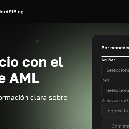
dor
API
Blog
Por moneder
cio con el
Acuñar
Seleccion
de AML
Red
Seleccione
ormación clara sobre
Dirección de l
Comienc