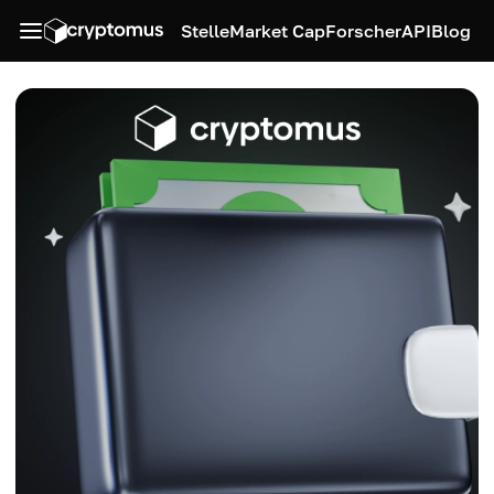
Stelle
Market Cap
Forscher
API
Blog