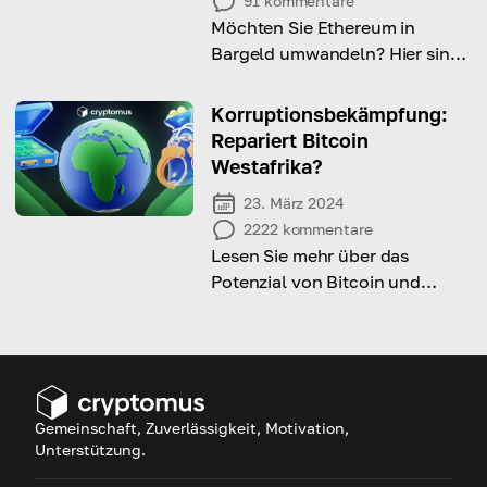
91
kommentare
Möchten Sie Ethereum in
Bargeld umwandeln? Hier sind
einige der besten
Möglichkeiten, dies zu tun.
Korruptionsbekämpfung:
Repariert Bitcoin
Westafrika?
23. März 2024
2222
kommentare
Lesen Sie mehr über das
Potenzial von Bitcoin und
Kryptowährungen zur
Korruptionsbekämpfung in
Westafrika
Gemeinschaft, Zuverlässigkeit, Motivation,
Unterstützung.