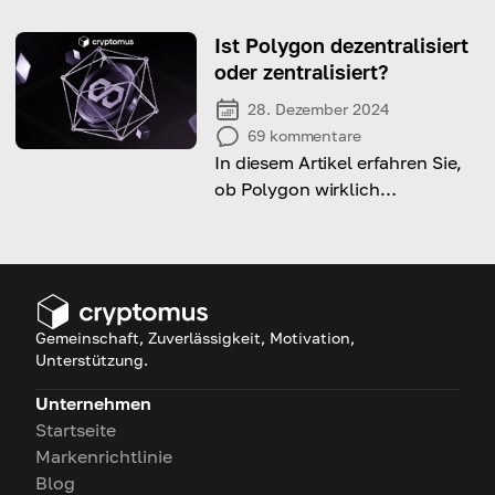
Wallet erstellen möchten und
wie Sie dies schnell tun
Ist Polygon dezentralisiert
können!
oder zentralisiert?
28. Dezember 2024
69
kommentare
In diesem Artikel erfahren Sie,
ob Polygon wirklich
dezentralisiert ist und welche
Methoden es dafür einsetzt!
Gemeinschaft, Zuverlässigkeit, Motivation,
Unterstützung.
Unternehmen
Startseite
Markenrichtlinie
Blog