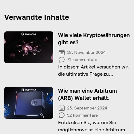
Verwandte Inhalte
Wie viele Kryptowährungen
gibt es?
18. November 2024
71
kommentare
In diesem Artikel versuchen wir,
die ultimative Frage zu
beantworten, wie viele
Kryptowährungen es derzeit
Wie man eine Arbitrum
auf der Welt gibt, indem wir
(ARB) Wallet erhält.
einen Blick auf die Geschichte
25. September 2024
des Konzepts werfen
52
kommentare
Entdecken Sie, warum Sie
möglicherweise eine Arbitrum