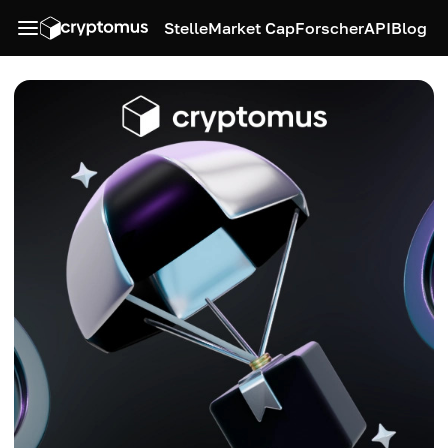
Stelle
Market Cap
Forscher
API
Blog