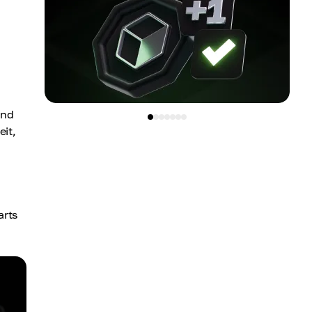
und
eit,
arts