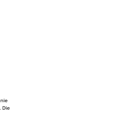
inie
. Die