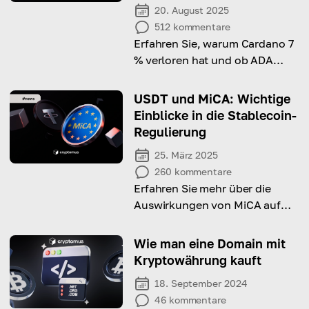
20. August 2025
512
kommentare
Erfahren Sie, warum Cardano 7
% verloren hat und ob ADA
weiter in Richtung $0,80 fallen
könnte.
USDT und MiCA: Wichtige
Einblicke in die Stablecoin-
Regulierung
25. März 2025
260
kommentare
Erfahren Sie mehr über die
Auswirkungen von MiCA auf
Stablecoins und was dies für
Krypto-Händler in Europa
Wie man eine Domain mit
bedeutet.
Kryptowährung kauft
18. September 2024
46
kommentare