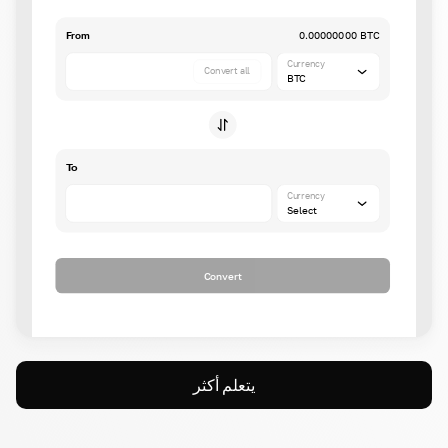
From
0.00000000 BTC
Currency
Convert all
BTC
To
Currency
Select
Convert
يتعلم أكثر