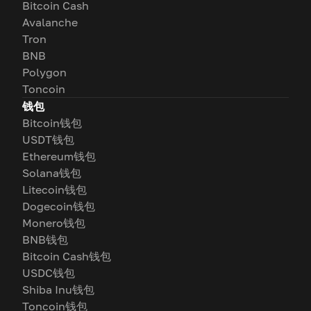
Bitcoin Cash
Avalanche
Tron
BNB
Polygon
Toncoin
钱包
Bitcoin钱包
USDT钱包
Ethereum钱包
Solana钱包
Litecoin钱包
Dogecoin钱包
Monero钱包
BNB钱包
Bitcoin Cash钱包
USDC钱包
Shiba Inu钱包
Toncoin钱包