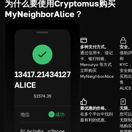
为什么要使用Cryptomus购买
MyNeighborAlice？
多种支付方式。
安全。
通过信用卡、借记
借助2F
卡、银行转账、
和
Mercuryo 等方式
KYC
立即购买
安全购
13417.21434127
MyNeighborAlice
买和出
售
ALICE
ALIC
$
1574.35
最优惠的价格。
无限。
在多个平台中找到
您可以
地位
成功
最有利的优惠。
无限制
地购买
到
bc1q6z...q2hcge
所需数