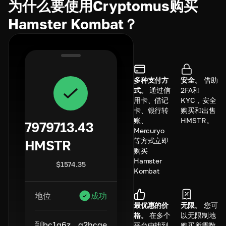
为什么要使用Cryptomus购买
Hamster Kombat？
多种支付方
安全。
借助
式。
通过信
2FA和
用卡、借记
KYC，安全
卡、银行转
购买和出售
账、
HMSTR。
7979713.43
Mercuryo
等方式立即
HMSTR
购买
Hamster
$
1574.35
Kombat
地位
成功
最优惠的价
无限。
您可
格。
在多个
以无限制地
到
bc1q6z...q2hcge
平台中找到
购买所需数