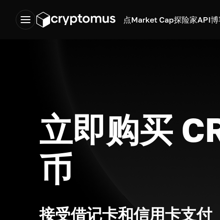
点
Market Cap
探险家
API
博
立即购买 C
币
接受借记卡和信用卡支付