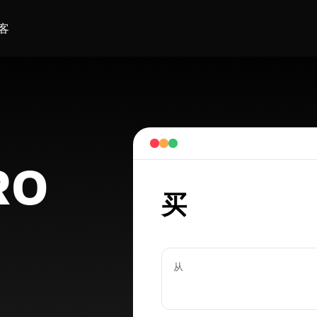
客
RO
买
从