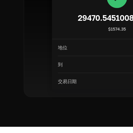
29470.545100
$
1574.35
地位
到
交易日期