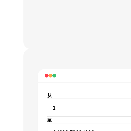
从
1
至