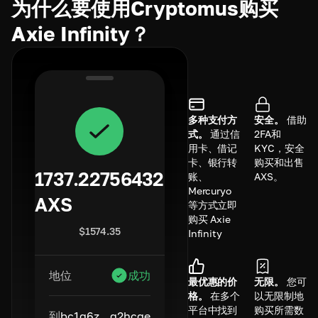
为什么要使用Cryptomus购买
Axie Infinity？
多种支付方
安全。
借助
式。
通过信
2FA和
用卡、借记
KYC，安全
卡、银行转
购买和出售
1737.22756432
账、
AXS。
Mercuryo
AXS
等方式立即
购买 Axie
$
1574.35
Infinity
地位
成功
最优惠的价
无限。
您可
格。
在多个
以无限制地
平台中找到
购买所需数
到
bc1q6z...q2hcge