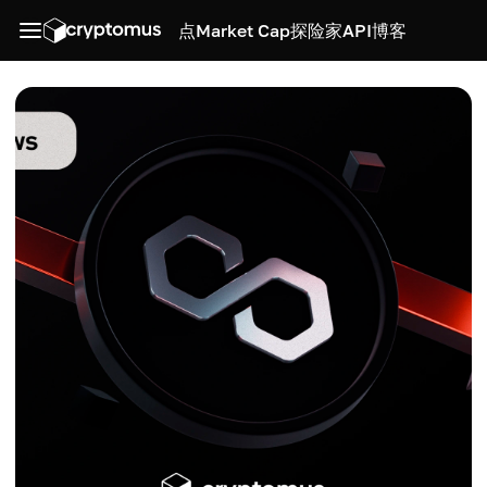
点
Market Cap
探险家
API
博客