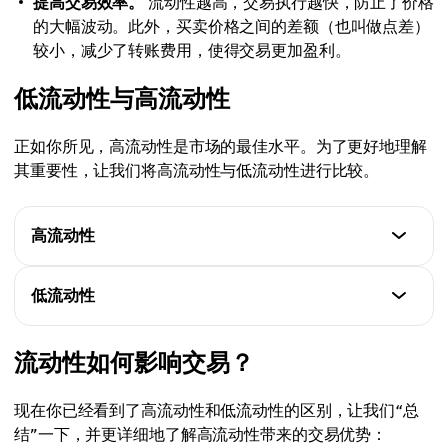
提高交易效率。
流动性越高，交易执行越快，防止了价格
的大幅波动。此外，买卖价格之间的差额（也叫做点差）
较小，减少了转账费用，使得交易更加盈利。
低流动性与高流动性
正如你所见，高流动性是市场的最佳水平。为了更好地理解
其重要性，让我们将高流动性与低流动性进行比较。
高流动性
滑点
低流动性
由于市场参与者数量众多，因此更加稳定。
滑点
流动性如何影响交易？
交易速度
由于参与者较少时出现大额交易，因此波动性更强。
由于订单数量庞大，包括大额交易在内，因此处于较低
现在你已经看到了高流动性和低流动性的区别，让我们“总
水平。
交易速度
结”一下，并更详细地了解高流动性带来的交易优势：
由于大额订单可能无法按预期价格成交，因此更高。