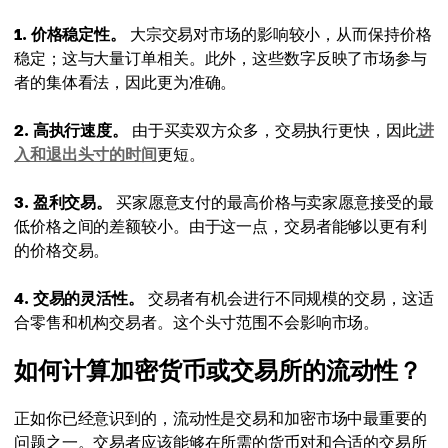
手续费
1. 价格稳定性。
大宗交易对市场的影响较小，从而保持价格
由于有大量参与者随时准备进行交易，因此速度更快。
手续费
稳定；这与大量订单相关。此外，这些数字反映了市场参与
由于需要寻找买家和卖家，因此速度较慢，这也可能拖
者的集体看法，因此更为准确。
市场分析
慢交易。
由于点差更小，因此较低。
2. 高执行速度。
由于买卖双方众多，交易执行更快，因此
进
入和退出头寸的时间
市场分析
更短。
价格较容易判断，因为大量交易能够保证真实的市场价
由于点差更大，因此更高。
值。
3. 盈利交易。
买家愿意支付的最高价格与卖家愿意接受的最
低价格之间的差额较小。由于这一点，交易者能够以更有利
由于交易者之间存在差异且交易数量较少，价格并不总
的价格交易。
能反映资产的真实价值。
4. 交易的灵活性。
交易者有机会进行不同规模的交易，这适
合零售和机构交易者。这个头寸范围不会影响市场。
如何计算加密货币或交易所的流动性？
正如你已经意识到的，流动性是交易和加密市场中最重要的
问题之一。交易者应该能够在所需的货币对和合适的交易所