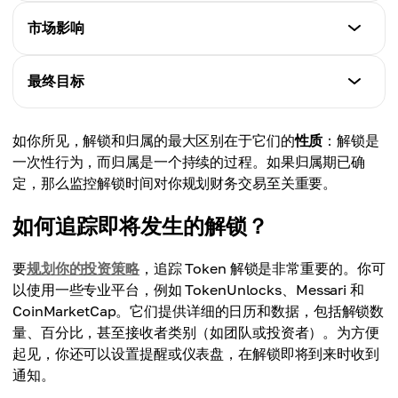
确保团队和利益相关方对项目的长期承诺。
Token 解锁
市场影响
归属期（Vesting）
一次性或重复释放代币。
遵循基于时间或成果的预定结构。
Token 解锁
最终目标
归属期（Vesting）
可能导致供应过剩。
持续进行，逐步释放代币。
Token 解锁
如你所见，解锁和归属的最大区别在于它们的
性质
：解锁是
归属期（Vesting）
防止立即抛售，稳定价格。
一次性行为，而归属是一个持续的过程。如果归属期已确
通过分散解锁过程来调节供应。
定，那么监控解锁时间对你规划财务交易至关重要。
归属期（Vesting）
在长期内激励参与者。
如何追踪即将发生的解锁？
要
规划你的投资策略
，追踪 Token 解锁是非常重要的。你可
以使用一些专业平台，例如 TokenUnlocks、Messari 和
CoinMarketCap。它们提供详细的日历和数据，包括解锁数
量、百分比，甚至接收者类别（如团队或投资者）。为方便
起见，你还可以设置提醒或仪表盘，在解锁即将到来时收到
通知。