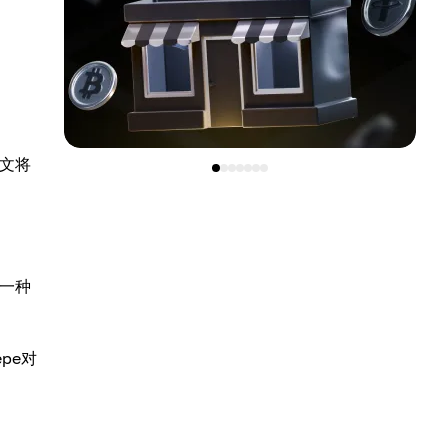
本文将
一种
epe对