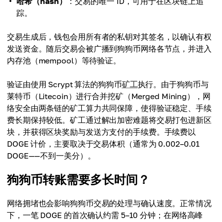
哈希（hash）
：交易的唯一 ID，可用于在区块链上追
踪。
交易生成后，钱包会用所有者的私钥对其签名，以确认有权
发送资金。随后交易会被广播到狗狗币网络各节点，并进入
内存池（mempool）等待验证。
验证由使用 Scrypt 算法的狗狗币
矿工
执行。由于狗狗币与
莱特币（Litecoin）进行合并挖矿（Merged Mining），网
络安全由两条链的矿工算力共同保障，使得验证稳定、手续
费长期保持较低。矿工通过解出加密难题将交易打包进新区
块，并获得区块奖励与发送方支付的手续费。手续费以
DOGE 计价，主要取决于交易体积（通常为 0.002–0.01
DOGE——不到一美分）。
狗狗币转账需要多长时间？
网络拥堵也会影响狗狗币交易的处理与确认速度。正常情况
下，一笔 DOGE 的首次确认约需 5–10 分钟；在网络高峰