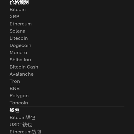
价格预测
Bitcoin
XRP
Ethereum
Solana
Litecoin
Dogecoin
Monero
Shiba Inu
Bitcoin Cash
Avalanche
Tron
BNB
Polygon
Toncoin
钱包
Bitcoin钱包
USDT钱包
Ethereum钱包