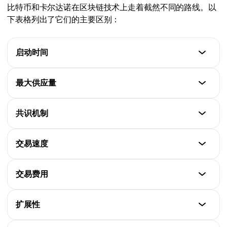
比特币和卡尔达诺在区块链技术上走着截然不同的路线。以
下表格列出了它们的主要区别：
启动时间
比特币
最大供应量
2009
比特币
共识机制
卡尔达诺
2100万枚
2017
比特币
交易速度
卡尔达诺
工作量证明（PoW）
450亿枚
比特币
交易费用
卡尔达诺
约10分钟
Ouroboros
比特币
扩展性
卡尔达诺
平均约1–3美元
约20秒