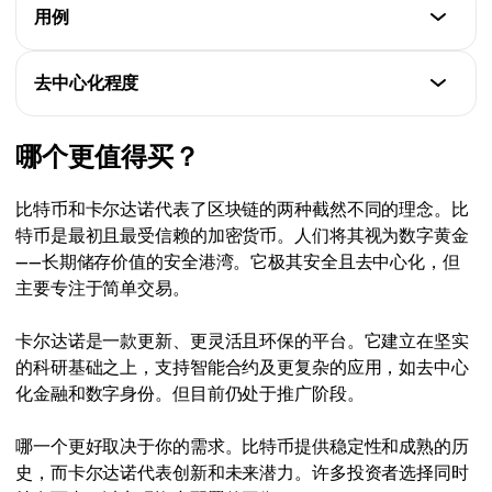
比特币
用例
卡尔达诺
每秒约7笔交易
约0.20美元或更低
比特币
去中心化程度
卡尔达诺
价值储存、点对点支付
每秒约250笔交易（Hydra升级后超百万）
比特币
哪个更值得买？
卡尔达诺
高度去中心化
智能合约、去中心化金融（DeFi）、治理
比特币和卡尔达诺代表了区块链的两种截然不同的理念。比
卡尔达诺
特币是最初且最受信赖的加密货币。人们将其视为数字黄金
基于科学治理的去中心化
——长期储存价值的安全港湾。它极其安全且去中心化，但
主要专注于简单交易。
卡尔达诺是一款更新、更灵活且环保的平台。它建立在坚实
的科研基础之上，支持智能合约及更复杂的应用，如去中心
化金融和数字身份。但目前仍处于推广阶段。
哪一个更好取决于你的需求。比特币提供稳定性和成熟的历
史，而卡尔达诺代表创新和未来潜力。许多投资者选择同时