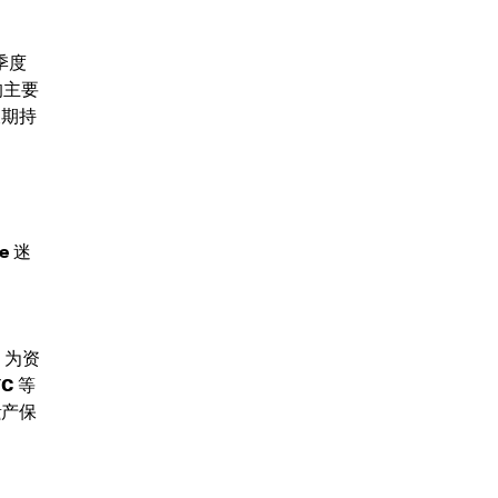
季度
的主要
长期持
e
迷
，为资
YC
等
遗产保