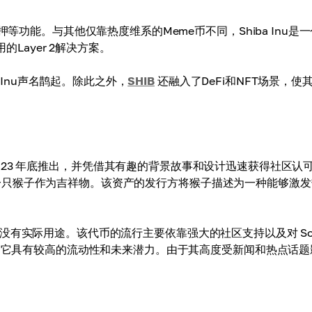
功能。与其他仅靠热度维系的Meme币不同，Shiba Inu是
的Layer 2解决方案。
a Inu声名鹊起。除此之外，
SHIB
还融入了DeFi和NFT场景，使
coin，于 2023 年底推出，并凭借其有趣的背景故事和设计迅速获得社区认
 选择了一只猴子作为吉祥物。该资产的发行方将猴子描述为一种能够激
 一样，没有实际用途。该代币的流行主要依靠强大的社区支持以及对 Sol
表明它具有较高的流动性和未来潜力。由于其高度受新闻和热点话题