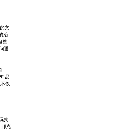
 的文
 的治
但整
访问通
的
E 品
位不仅
玩笑
 邦克