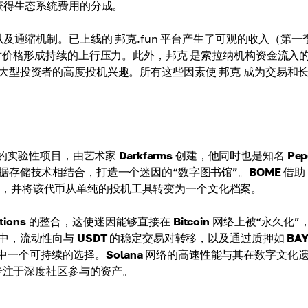
获得生态系统费用的分成。
及通缩机制。已上线的 邦克.fun 平台产生了可观的收入（第一
对价格形成持续的上行压力。此外，邦克 是索拉纳机构资金流入
大型投资者的高度投机兴趣。所有这些因素使 邦克 成为交易和
的实验性项目，由艺术家
Darkfarms
创建，他同时也是知名
Pep
据存储技术相结合，打造一个迷因的“数字图书馆”。
BOME
借助
，并将该代币从单纯的投机工具转变为一个文化档案。
ptions
的整合，这使迷因能够直接在
Bitcoin
网络上被“永久化”
中，流动性向与
USDT
的稳定交易对转移，以及通过质押如
BA
中一个可持续的选择。
Solana
网络的高速性能与其在数字文化
专注于深度社区参与的资产。