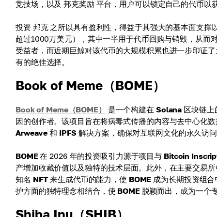
竞技场，以及 邦克奖励 平台，用户可以锁定自己的代币以
投资 邦克 之所以具有盈利性，得益于其强大的基本面支撑以
超过1000万美元），其中一半用于代币回购与销毁，从而
受益者，而近期巨鲸对该代币的大规模积累也进一步印证了
有的绝佳选择。
Book of Meme（BOME）
Book of Meme（BOME）
是一个构建在
Solana
区块链上
因的创作者。该项目旨在将病毒式传播的内容与去中心化数
Arweave
和
IPFS
解决方案，确保对互联网文化的永久访问
BOME
在 2026 年的投资吸引力源于项目与
Bitcoin Inscri
产增加收藏价值以及独特的技术层面。此外，在主要交易所
知名
NFT
来生成代币的能力，使
BOME
成为长期投资组合
护方面的独特理念相结合，使
BOME
脱颖而出，成为一个
Shiba Inu（SHIB）