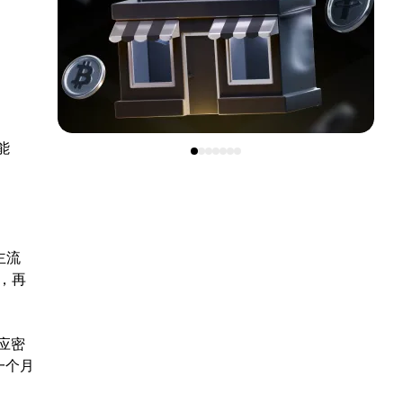
能
主流
，再
应密
一个月