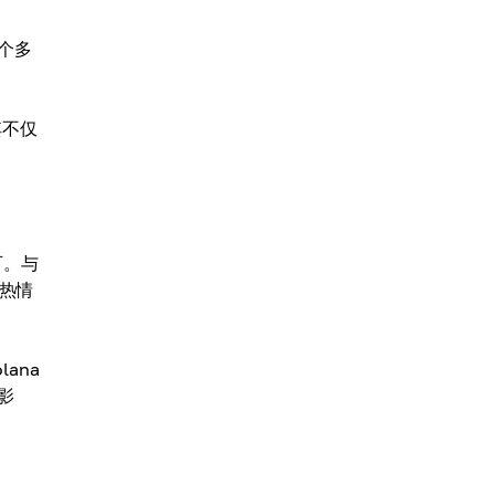
一个多
其不仅
可。与
发热情
ana
影