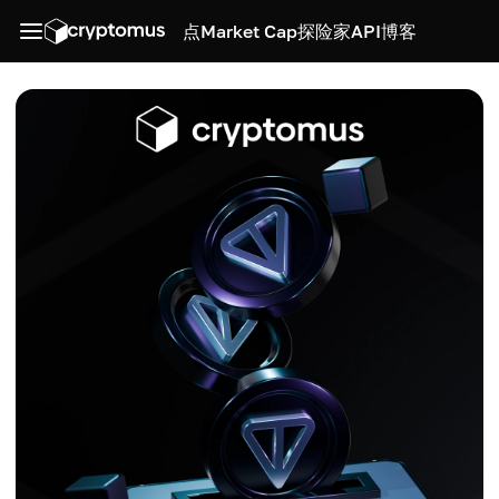
点
Market Cap
探险家
API
博客