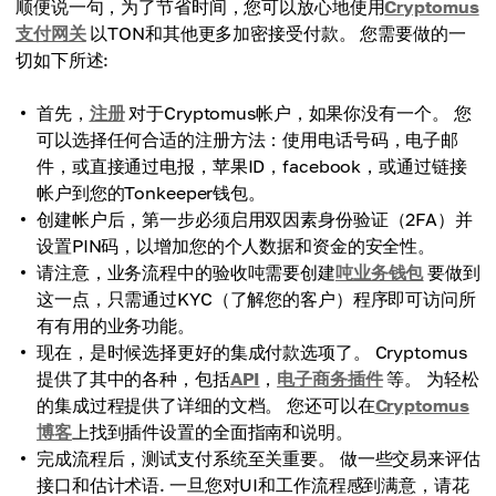
顺便说一句，为了节省时间，您可以放心地使用
Cryptomus
支付网关
以TON和其他更多加密接受付款。 您需要做的一
切如下所述:
首先，
注册
对于Cryptomus帐户，如果你没有一个。 您
可以选择任何合适的注册方法：使用电话号码，电子邮
件，或直接通过电报，苹果ID，facebook，或通过链接
帐户到您的Tonkeeper钱包。
创建帐户后，第一步必须启用双因素身份验证（2FA）并
设置PIN码，以增加您的个人数据和资金的安全性。
请注意，业务流程中的验收吨需要创建
吨业务钱包
要做到
这一点，只需通过KYC（了解您的客户）程序即可访问所
有有用的业务功能。
现在，是时候选择更好的集成付款选项了。 Cryptomus
提供了其中的各种，包括
API
，
电子商务插件
等。 为轻松
的集成过程提供了详细的文档。 您还可以在
Cryptomus
博客
上找到插件设置的全面指南和说明。
完成流程后，测试支付系统至关重要。 做一些交易来评估
接口和估计术语. 一旦您对UI和工作流程感到满意，请花