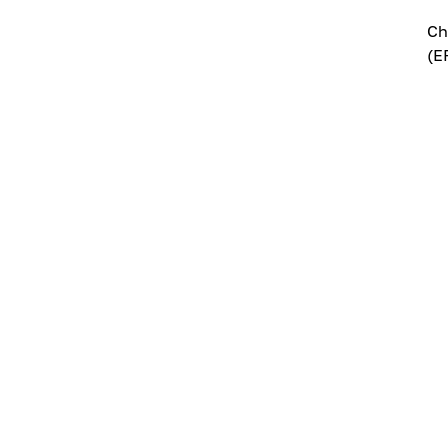
Ch
(E