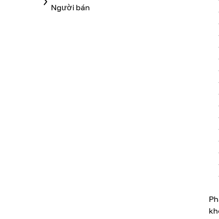
Người bán
Phạ
kh