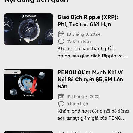
Giao Dịch Ripple (XRP):
Phí, Tốc Độ, Giới Hạn
18 tháng 9, 2024
45
bình luận
Khám phá các thành phần
chính của giao dịch Ripple và
tìm hiểu cách thực hiện thanh
toán hiệu quả, an toàn!
PENGU Giảm Mạnh Khi Ví
Nội Bộ Chuyển $5,6M Lên
Sàn
31 tháng 7, 2025
5
bình luận
Khám phá hoạt động nội bộ đứng
sau sự sụt giảm giá của PENGU
và những gì đang thúc đẩy sự
phục hồi hiện tại.