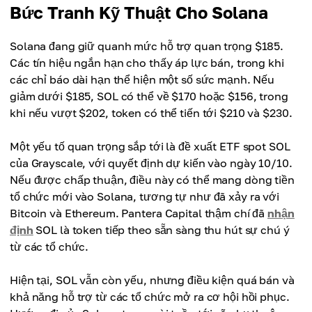
Bức Tranh Kỹ Thuật Cho Solana
Solana đang giữ quanh mức hỗ trợ quan trọng $185.
Các tín hiệu ngắn hạn cho thấy áp lực bán, trong khi
các chỉ báo dài hạn thể hiện một số sức mạnh. Nếu
giảm dưới $185, SOL có thể về $170 hoặc $156, trong
khi nếu vượt $202, token có thể tiến tới $210 và $230.
Một yếu tố quan trọng sắp tới là đề xuất ETF spot SOL
của Grayscale, với quyết định dự kiến vào ngày 10/10.
Nếu được chấp thuận, điều này có thể mang dòng tiền
tổ chức mới vào Solana, tương tự như đã xảy ra với
Bitcoin và Ethereum. Pantera Capital thậm chí đã
nhận
định
SOL là token tiếp theo sẵn sàng thu hút sự chú ý
từ các tổ chức.
Hiện tại, SOL vẫn còn yếu, nhưng điều kiện quá bán và
khả năng hỗ trợ từ các tổ chức mở ra cơ hội hồi phục.