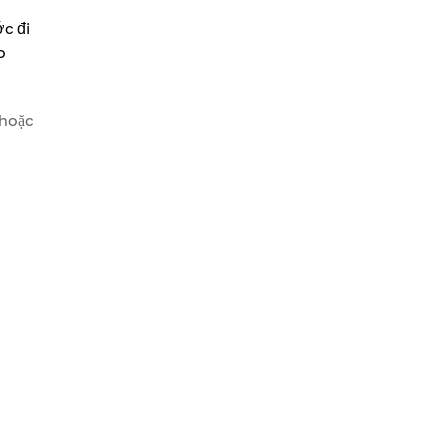
c đi
o
 hoặc