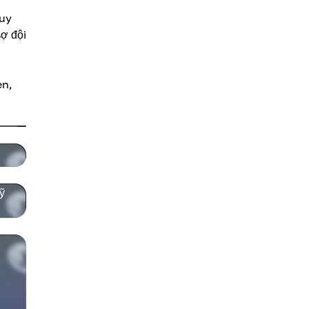
quy
ợ đội
en,
ỹ