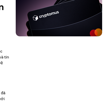
n
ác
à tin
về
A
đã
với