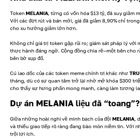
Token
MELANIA
, từng có vốn hóa $13 tỷ, đã suy giảm 
Với các đợt rút và bán mới, giá đã giảm 8,90% chỉ tron
cho xu hướng giảm lớn hơn.
Không chỉ giá trị token gặp rủi ro; giám sát pháp lý vớ
thực hành đáng ngờ. Cộng đồng chia rẽ—một bên cho rằn
bên bờ sụp đổ.
Cú lao dốc của các token meme chính trị khác như
TR
tháng, dù có sự quan tâm trở lại nhờ mở khóa $300 tri
cho thấy sự hưng phấn mong manh, càng làm tương la
Dự án MELANIA liệu đã “toang”?
Giữa những hoài nghi về minh bạch của đội
MELANIA
, 
và thiếu giao tiếp rõ ràng đang bào mòn niềm tin. Với nh
trội lợi ích.