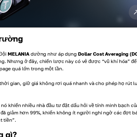
trường
 Đội
MELANIA
dường như áp dụng
Dollar Cost Averaging (D
g. Nhưng ở đây, chiến lược này có vẻ được “vũ khí hóa” để
page quá lớn trong một lần.
thời gian, giữ giá không rơi quá nhanh và cho phép họ rút l
 nó khiến nhiều nhà đầu tư đặt dấu hỏi về tính minh bạch c
iờ đã giảm hơn 99%, khiến không ít người nghi ngờ các đợt b
 tiền”.
 gì?