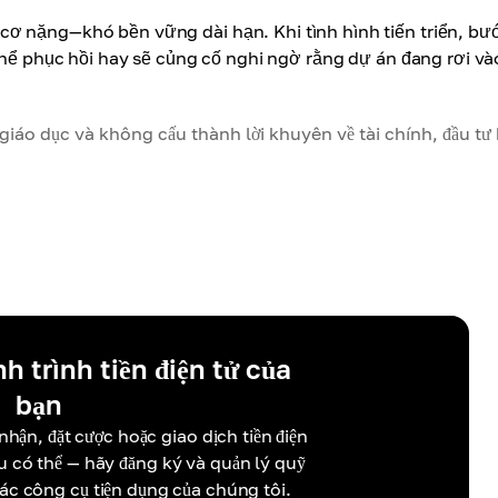
ơ nặng—khó bền vững dài hạn. Khi tình hình tiến triển, bướ
thể phục hồi hay sẽ củng cố nghi ngờ rằng dự án đang rơi và
iáo dục và không cấu thành lời khuyên về tài chính, đầu tư
h trình tiền điện tử của
bạn
nhận, đặt cược hoặc giao dịch tiền điện
ều có thể — hãy đăng ký và quản lý quỹ
các công cụ tiện dụng của chúng tôi.