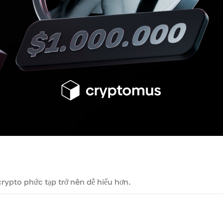
ypto phức tạp trở nên dễ hiểu hơn.