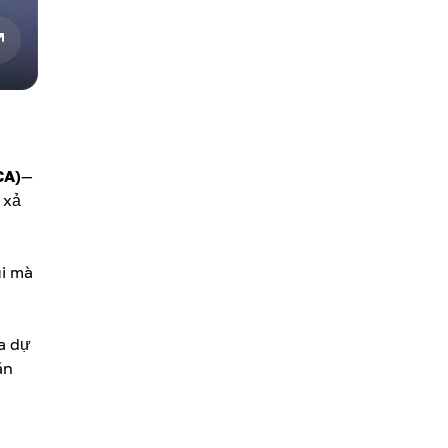
CA)
—
 xả
ui mà
ủa dự
án