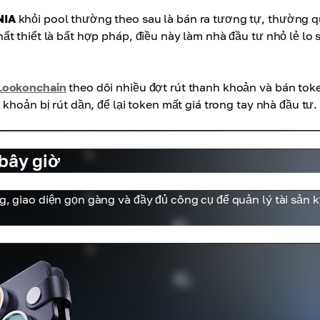
NIA
khỏi pool thường theo sau là bán ra tương tự, thường 
t thiết là bất hợp pháp, điều này làm nhà đầu tư nhỏ lẻ lo s
Lookonchain
theo dõi nhiều đợt rút thanh khoản và bán tok
khoản bị rút dần, để lại token mất giá trong tay nhà đầu tư.
 bây giờ
g, giao diện gọn gàng và đầy đủ công cụ để quản lý tài sản k