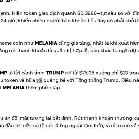
mạnh. Hiện token giao dịch quanh $0,3986—tụt sâu so với đỉ
g 24 giờ, khiến nhiều người băn khoăn liệu đây có phải khởi 
i meme coin như
MELANIA
cũng gia tăng, nhất là khi xuất hiệ
g rút thanh khoản là quản trị hợp lệ, bên khác lo ngại dự 
UMP
là lời cảnh tỉnh:
TRUMP
rơi từ $75,35 xuống chỉ $13 tro
ệu token và bữa
tối
quảng bá với Tổng thống Trump. Điều n
i
MELANIA
thêm phức tạp.
dự án đối mặt tương lai bất định. Rút thanh khoản thường x
à đầu tư mới, có lẽ nên đứng ngoài tạm thời, vì rủi ro có vẻ