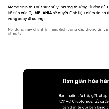
Meme coin thu hút sự chú ý, nhưng thường đi kèm đầu c
kế tiếp của đội
MELANIA
sẽ quyết định liệu niềm tin có 
vòng xoáy đi xuống.
Nội dung này chỉ nhằm mục đích cung cấp thông tin và g
pháp lý.
Đơn giản hóa hàn
Bạn muốn lưu trữ, gửi, chấp 
tử? Với Cryptomus, tất cả đ
tiền điện tử của bạn bằng 