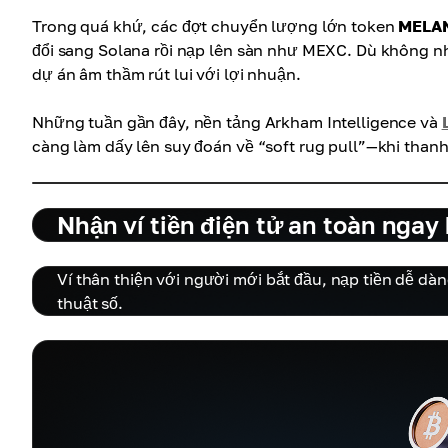
Trong quá khứ, các đợt chuyển lượng lớn token
MELA
đổi sang Solana rồi nạp lên sàn như MEXC. Dù không nhấ
dự án âm thầm rút lui với lợi nhuận.
Những tuần gần đây, nền tảng Arkham Intelligence và
càng làm dấy lên suy đoán về “soft rug pull”—khi thanh 
Nhận ví tiền điện tử an toàn ngay
Ví thân thiện với người mới bắt đầu, nạp tiền dễ dàn
thuật số.