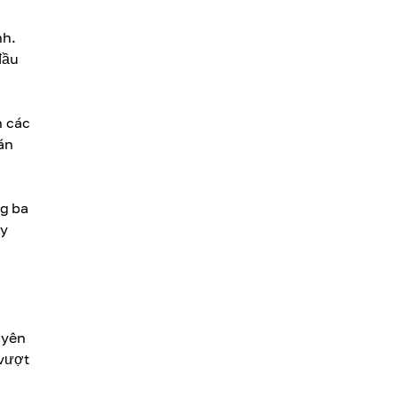
nh.
đầu
n các
án
ng ba
ày
uyên
 vượt