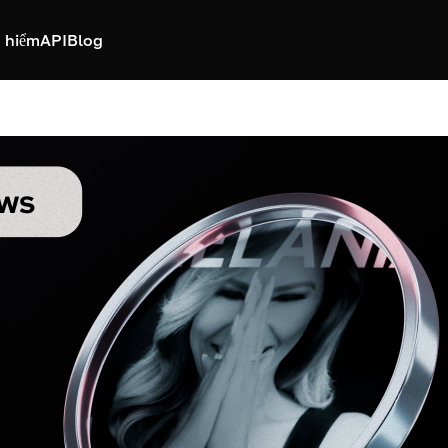
 hiểm
API
Blog