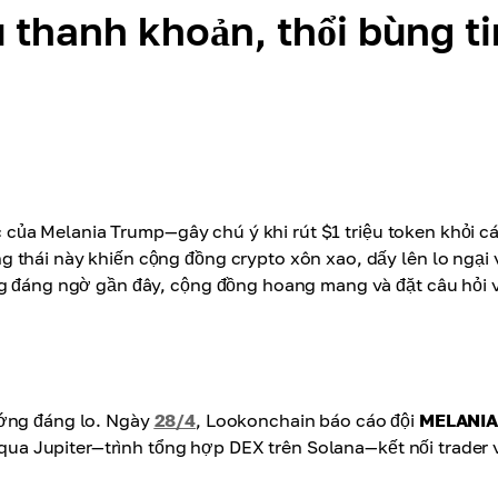
 thanh khoản, thổi bùng ti
của Melania Trump—gây chú ý khi rút $1 triệu token khỏi c
thái này khiến cộng đồng crypto xôn xao, dấy lên lo ngại v
ng đáng ngờ gần đây, cộng đồng hoang mang và đặt câu hỏi 
ướng đáng lo. Ngày
28/4
, Lookonchain báo cáo đội
MELANI
a qua Jupiter—trình tổng hợp DEX trên Solana—kết nối trader 