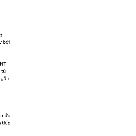
g
y bởi
MNT
 từ
 ngắn
i mức
 tiếp