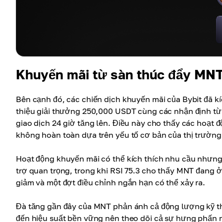
Khuyến mãi từ sàn thúc đẩy MNT
Bên cạnh đó, các chiến dịch khuyến mãi của Bybit đã kí
thiệu giải thưởng 250,000 USDT cùng các nhận định từ 
giao dịch 24 giờ tăng lên. Điều này cho thấy các hoạt đ
không hoàn toàn dựa trên yếu tố cơ bản của thị trường
Hoạt động khuyến mãi có thể kích thích nhu cầu nhưng
trợ quan trọng, trong khi RSI 75.3 cho thấy MNT đang
giảm và một đợt điều chỉnh ngắn hạn có thể xảy ra.
Đà tăng gần đây của MNT phản ánh cả động lượng kỹ th
đến hiệu suất bền vững nên theo dõi cả sự hưng phấn 