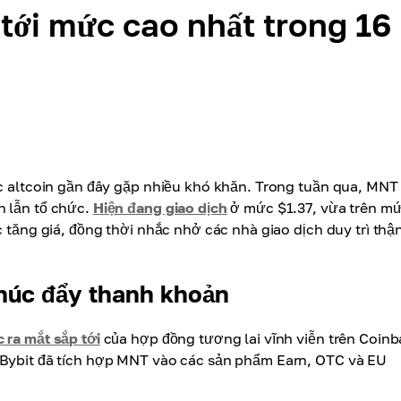
tới mức cao nhất trong 16
các altcoin gần đây gặp nhiều khó khăn. Trong tuần qua, MNT
n lẫn tổ chức.
Hiện đang giao dịch
ở mức $1.37, vừa trên m
c tăng giá, đồng thời nhắc nhở các nhà giao dịch duy trì thậ
thúc đẩy thanh khoản
c ra mắt sắp tới
của hợp đồng tương lai vĩnh viễn trên Coinb
, Bybit đã tích hợp MNT vào các sản phẩm Earn, OTC và EU