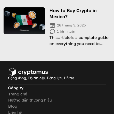
cách bạn có thể có được một địa
chỉ ví.
How to Buy Crypto in
Mexico?
26 tháng 9, 2025
1
bình luận
This article is a complete guide
on everything you need to
know about cryptocurrency in
Mexico.
Cộng đồng, Độ tin cậy, Động lực, Hỗ trợ.
Công ty
Trang chủ
Hướng dẫn thương hiệu
Blog
Liên hệ