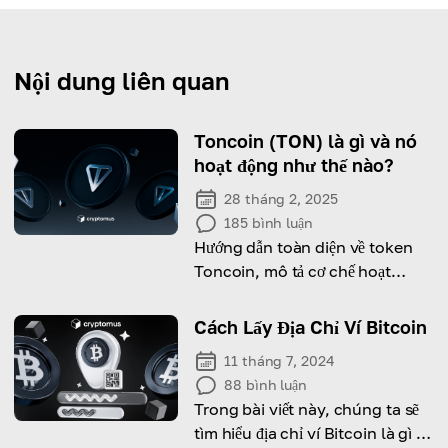
Nội dung liên quan
Toncoin (TON) là gì và nó
hoạt động như thế nào?
28 tháng 2, 2025
185
bình luận
Hướng dẫn toàn diện về token
Toncoin, mô tả cơ chế hoạt
động, nguồn gốc và mối liên hệ
sâu sắc với Telegram.
Cách Lấy Địa Chỉ Ví Bitcoin
11 tháng 7, 2024
88
bình luận
Trong bài viết này, chúng ta sẽ
tìm hiểu địa chỉ ví Bitcoin là gì và