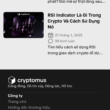
phát? Giải mã sự thật đằng sau
thiết kế tiền tệ của nó.
RSI Indicator Là Gì Trong
Crypto Và Cách Sử Dụng
Nó
27 tháng 1, 2025
99
bình luận
Tìm hiểu cách sử dụng RSI
trong giao dịch crypto để dự
đoán chính xác và tối đa hóa lợi
nhuận!
Cộng đồng, Độ tin cậy, Động lực, Hỗ trợ.
Công ty
Trang chủ
Hướng dẫn thương hiệu