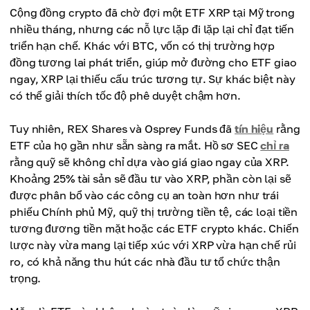
Cộng đồng crypto đã chờ đợi một ETF XRP tại Mỹ trong
nhiều tháng, nhưng các nỗ lực lặp đi lặp lại chỉ đạt tiến
triển hạn chế. Khác với BTC, vốn có thị trường hợp
đồng tương lai phát triển, giúp mở đường cho ETF giao
ngay, XRP lại thiếu cấu trúc tương tự. Sự khác biệt này
có thể giải thích tốc độ phê duyệt chậm hơn.
Tuy nhiên, REX Shares và Osprey Funds đã
tín hiệu
rằng
ETF của họ gần như sẵn sàng ra mắt. Hồ sơ SEC
chỉ ra
rằng quỹ sẽ không chỉ dựa vào giá giao ngay của XRP.
Khoảng 25% tài sản sẽ đầu tư vào XRP, phần còn lại sẽ
được phân bổ vào các công cụ an toàn hơn như trái
phiếu Chính phủ Mỹ, quỹ thị trường tiền tệ, các loại tiền
tương đương tiền mặt hoặc các ETF crypto khác. Chiến
lược này vừa mang lại tiếp xúc với XRP vừa hạn chế rủi
ro, có khả năng thu hút các nhà đầu tư tổ chức thận
trọng.