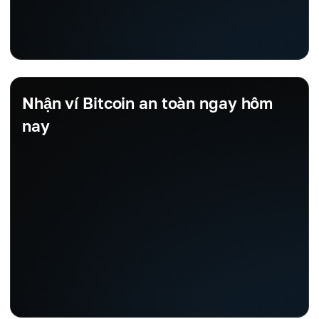
Nhận ví Bitcoin an toàn ngay hôm
nay