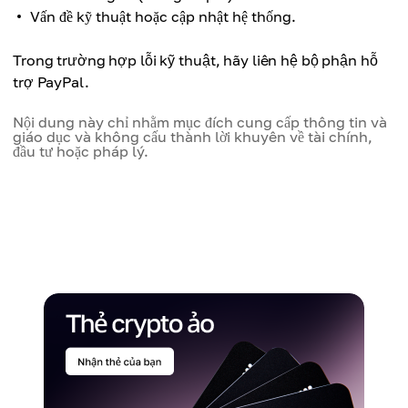
Vấn đề kỹ thuật hoặc cập nhật hệ thống.
Trong trường hợp lỗi kỹ thuật, hãy liên hệ bộ phận hỗ
trợ PayPal.
Nội dung này chỉ nhằm mục đích cung cấp thông tin và
giáo dục và không cấu thành lời khuyên về tài chính,
đầu tư hoặc pháp lý.