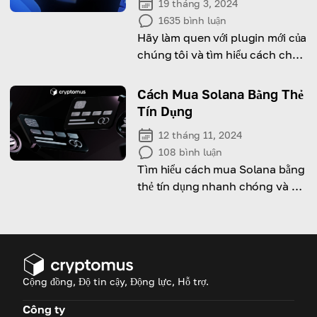
19 tháng 3, 2024
1635
bình luận
Hãy làm quen với plugin mới của
chúng tôi và tìm hiểu cách chấp
nhận thanh toán bằng tiền điện
tử với Azurom ngay!
Cách Mua Solana Bằng Thẻ
Tín Dụng
12 tháng 11, 2024
108
bình luận
Tìm hiểu cách mua Solana bằng
thẻ tín dụng nhanh chóng và an
toàn. Hãy làm theo hướng dẫn
từng bước về cách mua Solana
với chi phí thấp bằng thẻ tín
dụng và tìm hiểu những nơi tốt
nhất.
Cộng đồng, Độ tin cậy, Động lực, Hỗ trợ.
Công ty