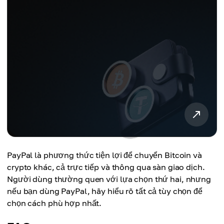
PayPal là phương thức tiện lợi để chuyển Bitcoin và
crypto khác, cả trực tiếp và thông qua sàn giao dịch.
Người dùng thường quen với lựa chọn thứ hai, nhưng
nếu bạn dùng PayPal, hãy hiểu rõ tất cả tùy chọn để
chọn cách phù hợp nhất.