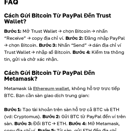
FAQ
Cách Gửi Bitcoin Từ PayPal Đến Trust
Wallet?
Bước 1:
Mở Trust Wallet → chọn Bitcoin → nhấn
“Receive” → copy địa chỉ ví.
Bước 2:
Đăng nhập PayPal
→ chọn Bitcoin.
Bước 3:
Nhấn “Send” → dán địa chỉ ví
Trust Wallet → nhập số Bitcoin.
Bước 4:
Kiểm tra thông
tin, gửi và chờ xác nhận.
Cách Gửi Bitcoin Từ PayPal Đến
Metamask?
Metamask là
Ethereum wallet
, không hỗ trợ trực tiếp
BTC. Bạn cần sàn giao dịch trung gian:
Bước 1:
Tạo tài khoản trên sàn hỗ trợ cả BTC và ETH
(vd: Cryptomus).
Bước 2:
Gửi BTC từ PayPal đến ví trên
sàn.
Bước 3:
Đổi BTC → ETH.
Bước 4:
Mở Metamask,
copy địa chỉ ví.
Bước 5:
Từ sàn, gửi ETH đến địa chỉ