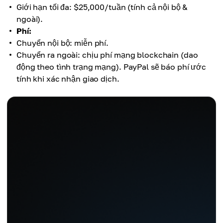
Giới hạn tối đa: $25,000/tuần (tính cả nội bộ &
ngoài).
Phí:
Chuyển nội bộ: miễn phí.
Chuyển ra ngoài: chịu phí mạng blockchain (dao
động theo tình trạng mạng). PayPal sẽ báo phí ước
tính khi xác nhận giao dịch.