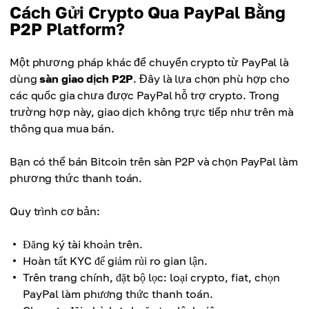
Cách Gửi Crypto Qua PayPal Bằng
P2P Platform?
Một phương pháp khác để chuyển crypto từ PayPal là
dùng
sàn giao dịch P2P
. Đây là lựa chọn phù hợp cho
các quốc gia chưa được PayPal hỗ trợ crypto. Trong
trường hợp này, giao dịch không trực tiếp như trên mà
thông qua mua bán.
Bạn có thể bán Bitcoin trên sàn P2P và chọn PayPal làm
phương thức thanh toán.
Quy trình cơ bản:
Đăng ký tài khoản trên.
Hoàn tất KYC để giảm rủi ro gian lận.
Trên trang chính, đặt bộ lọc: loại crypto, fiat, chọn
PayPal làm phương thức thanh toán.