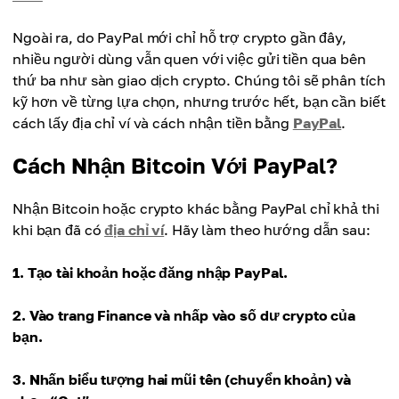
Ngoài ra, do PayPal mới chỉ hỗ trợ crypto gần đây,
nhiều người dùng vẫn quen với việc gửi tiền qua bên
thứ ba như sàn giao dịch crypto. Chúng tôi sẽ phân tích
kỹ hơn về từng lựa chọn, nhưng trước hết, bạn cần biết
cách lấy địa chỉ ví và cách nhận tiền bằng
PayPal
.
Cách Nhận Bitcoin Với PayPal?
Nhận Bitcoin hoặc crypto khác bằng PayPal chỉ khả thi
khi bạn đã có
địa chỉ ví
. Hãy làm theo hướng dẫn sau:
1. Tạo tài khoản hoặc đăng nhập PayPal.
2. Vào trang Finance và nhấp vào số dư crypto của
bạn.
3. Nhấn biểu tượng hai mũi tên (chuyển khoản) và