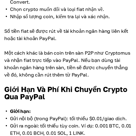
Convert.
Chọn crypto muốn đổi và loại fiat nhận về.
Nhập số lượng coin, kiểm tra lại và xác nhận.
Số tiền fiat sẽ được rút về tài khoản ngân hàng liên kết
hoặc tài khoản PayPal.
Một cách khác là bán coin trên sàn P2P như Cryptomus
và nhận fiat trực tiếp vào PayPal. Nếu bạn dùng tài
khoản ngân hàng trên sàn, tiền sẽ được chuyển thẳng
về đó, không cần rút thêm từ PayPal.
Giới Hạn Và Phí Khi Chuyển Crypto
Qua PayPal
Giới hạn:
Gửi nội bộ (trong PayPal): tối thiểu $0.01/giao dịch.
Gửi ra ngoài: tối thiểu tùy coin. Ví dụ: 0.001 BTC, 0.01
ETH, 0.01 BCH, 0.01 SOL, 1 LINK.