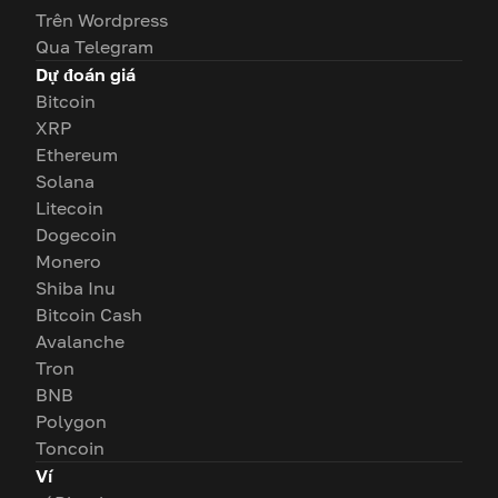
Trên Wordpress
Qua Telegram
Dự đoán giá
Bitcoin
XRP
Ethereum
Solana
Litecoin
Dogecoin
Monero
Shiba Inu
Bitcoin Cash
Avalanche
Tron
BNB
Polygon
Toncoin
Ví