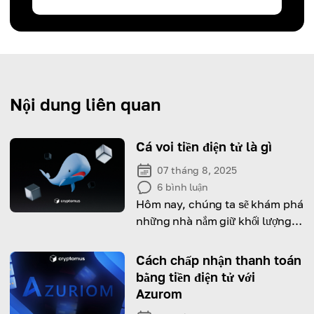
Nội dung liên quan
Cá voi tiền điện tử là gì
07 tháng 8, 2025
6
bình luận
Hôm nay, chúng ta sẽ khám phá
những nhà nắm giữ khối lượng
lớn tài sản crypto và quyền lực
của họ trên thị trường.
Cách chấp nhận thanh toán
bằng tiền điện tử với
Azurom