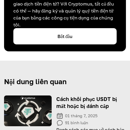
giao dịch tiền điện tử? Với Cryptomus, tất cả đều
có thể — hãy đăng ký và quản lý quỹ tiền điện tử
của bạn bằng các công cụ tiện dụng của chúng
tôi.
Bắt đầu
Nội dung liên quan
Cách khôi phục USDT bị
mất hoặc bị đánh cắp
01 tháng 7, 2025
91
bình luận
Danh sách các mẹo về cách bảo