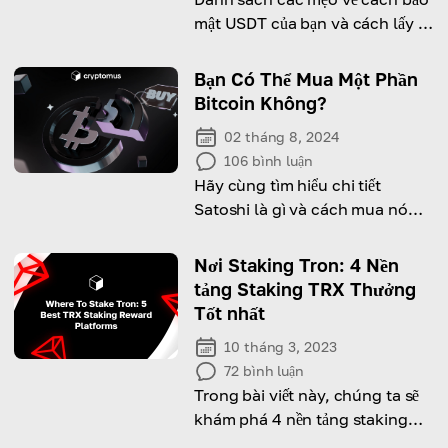
mật USDT của bạn và cách lấy lại
tài sản nếu chúng bị mất hoặc bị
đánh cắp
Bạn Có Thể Mua Một Phần
Bitcoin Không?
02 tháng 8, 2024
106
bình luận
Hãy cùng tìm hiểu chi tiết
Satoshi là gì và cách mua nó
hiệu quả nhất!
Nơi Staking Tron: 4 Nền
tảng Staking TRX Thưởng
Tốt nhất
10 tháng 3, 2023
72
bình luận
Trong bài viết này, chúng ta sẽ
khám phá 4 nền tảng staking
TRON tốt nhất và cách