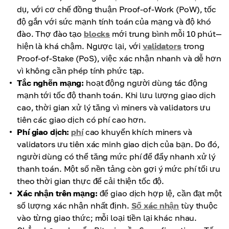
dụ, với cơ chế đồng thuận Proof-of-Work (PoW), tốc
độ gắn với sức mạnh tính toán của mạng và độ khó
đào. Thợ đào tạo
blocks
mới trung bình mỗi 10 phút—
hiện là khá chậm. Ngược lại, với
validators
trong
Proof-of-Stake (PoS), việc xác nhận nhanh và dễ hơn
vì không cần phép tính phức tạp.
Tắc nghẽn mạng:
hoạt động người dùng tác động
mạnh tới tốc độ thanh toán. Khi lưu lượng giao dịch
cao, thời gian xử lý tăng vì miners và validators ưu
tiên các giao dịch có phí cao hơn.
Phí giao dịch:
phí
cao khuyến khích miners và
validators ưu tiên xác minh giao dịch của bạn. Do đó,
người dùng có thể tăng mức phí để đẩy nhanh xử lý
thanh toán. Một số nền tảng còn gợi ý mức phí tối ưu
theo thời gian thực để cải thiện tốc độ.
Xác nhận trên mạng:
để giao dịch hợp lệ, cần đạt một
số lượng xác nhận nhất định.
Số xác nhận
tùy thuộc
vào từng giao thức; mỗi loại tiền lại khác nhau.