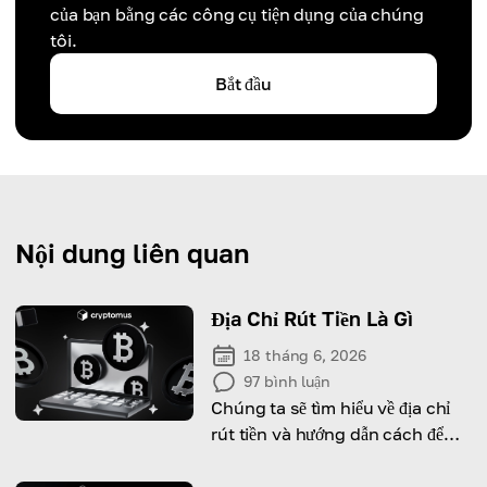
của bạn bằng các công cụ tiện dụng của chúng
tôi.
Bắt đầu
Nội dung liên quan
Địa Chỉ Rút Tiền Là Gì
18 tháng 6, 2026
97
bình luận
Chúng ta sẽ tìm hiểu về địa chỉ
rút tiền và hướng dẫn cách để
có, tìm và tạo một địa chỉ như
vậy.