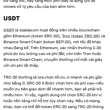
Để tăng tốc, hãy tăng mức phí—đây là động lực để
miners xử lý yêu cầu của bạn sớm hơn.
USDT
USDT
là stablecoin hoạt động trên nhiều blockchain
gồm Ethereum (token ERC-20),
Tron (token TRC-20)
và
Binance Smart Chain (token BEP-20), nơi tốc độ khác
nhau đáng kể. Trên Ethereum, xác nhận thường 1–30
phút do lưu lượng cao và phí đắt; còn trên Tron hoặc
Binance Smart Chain, chuyển thường chỉ mất vài giây
với chi phí rất thấp.
TRC-20 thường là lựa chọn tối ưu vì nhanh và phí gần
như bằng 0. ERC-20 ít được chọn hơn do phí cao—nếu
muốn ưu tiên giao dịch để nhanh hơn, bạn sẽ phải trả
nhiều hơn. Vì vậy, người dùng chỉ chọn ERC-20 khi ví
hoặc nền tảng chỉ hỗ trợ tùy chọn này. Nếu có mạng
khác, bạn có thể đổi token ERC-20 sang TRC-20 thông