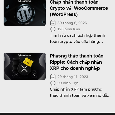
Chấp nhận thanh toán
Crypto với WooCommerce
(WordPress)
30 tháng 6, 2026
126
bình luận
Tìm hiểu cách tích hợp thanh
toán crypto vào cửa hàng
WooCommerce và phát triển
doanh nghiệp của bạn một cách
Phương thức thanh toán
dễ dàng.
Ripple: Cách chấp nhận
XRP cho doanh nghiệp
29 tháng 11, 2023
90
bình luận
Chấp nhận XRP làm phương
thức thanh toán và xem nó dẫn
đến đâu