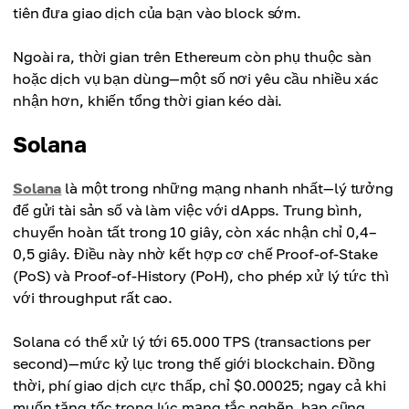
tiên đưa giao dịch của bạn vào block sớm.
Ngoài ra, thời gian trên Ethereum còn phụ thuộc sàn
hoặc dịch vụ bạn dùng—một số nơi yêu cầu nhiều xác
nhận hơn, khiến tổng thời gian kéo dài.
Solana
Solana
là một trong những mạng nhanh nhất—lý tưởng
để gửi tài sản số và làm việc với dApps. Trung bình,
chuyển hoàn tất trong 10 giây, còn xác nhận chỉ 0,4–
0,5 giây. Điều này nhờ kết hợp cơ chế Proof-of-Stake
(PoS) và Proof-of-History (PoH), cho phép xử lý tức thì
với throughput rất cao.
Solana có thể xử lý tới 65.000 TPS (transactions per
second)—mức kỷ lục trong thế giới blockchain. Đồng
thời, phí giao dịch cực thấp, chỉ $0.00025; ngay cả khi
muốn tăng tốc trong lúc mạng tắc nghẽn, bạn cũng